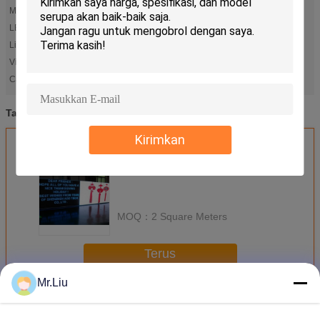
Module resolution:
64*32
LED chip:
SMD2121
Life span:
100000hours
Viewing distance:
5-70m
rgb led panel
led panel rgb
Cahaya Tinggi:
,
led panel rgb
rgb led display
rgb led panel
Tag:
,
,
Kirimkan
Dapatkan Harga Terbaik untuk
MOQ：
2 Square Meters
Terus
Mr.Liu
Layar LED RGB
Lebih