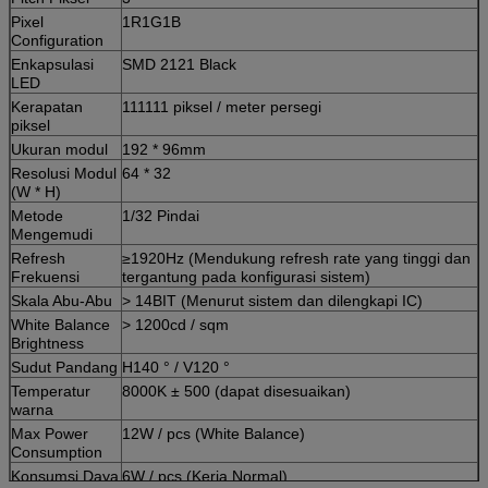
Pixel
1R1G1B
Configuration
Enkapsulasi
SMD 2121 Black
LED
Kerapatan
111111 piksel / meter persegi
piksel
Ukuran modul
192 * 96mm
Resolusi Modul
64 * 32
(W * H)
Metode
1/32 Pindai
Mengemudi
Refresh
≥1920Hz (Mendukung refresh rate yang tinggi dan
Frekuensi
tergantung pada konfigurasi sistem)
Skala Abu-Abu
> 14BIT (Menurut sistem dan dilengkapi IC)
White Balance
> 1200cd / sqm
Brightness
Sudut Pandang
H140 ° / V120 °
Temperatur
8000K ± 500 (dapat disesuaikan)
warna
Max Power
12W / pcs (White Balance)
Consumption
Konsumsi Daya
6W / pcs (Kerja Normal)