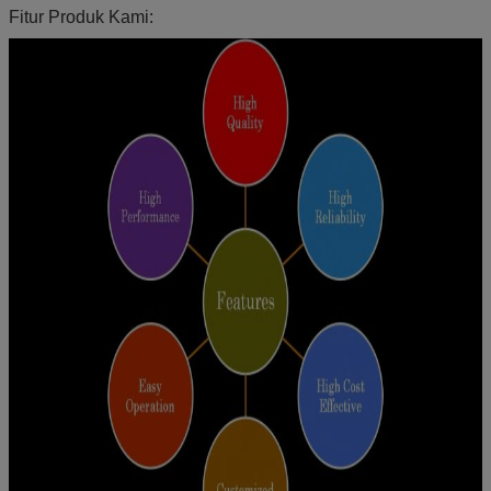
Rta
Fitur Produk Kami:
Suhu
-10 ℃ ~ 50 ℃; penyimpanan untuk: -30ºC ~ + 90ºC
Operasional
Kelembaban
10% —90% RH
Lingkungan
Seumur hidup
100000 Jam
Waktu non-
> 5000 jam
malfungsi (Rta.)