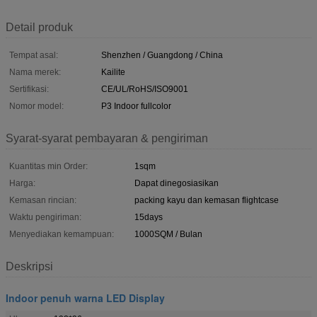
Detail produk
Tempat asal:
Shenzhen / Guangdong / China
Nama merek:
Kailite
Sertifikasi:
CE/UL/RoHS/ISO9001
Nomor model:
P3 Indoor fullcolor
Syarat-syarat pembayaran & pengiriman
Kuantitas min Order:
1sqm
Harga:
Dapat dinegosiasikan
Kemasan rincian:
packing kayu dan kemasan flightcase
Waktu pengiriman:
15days
Menyediakan kemampuan:
1000SQM / Bulan
Deskripsi
Indoor penuh warna LED Display