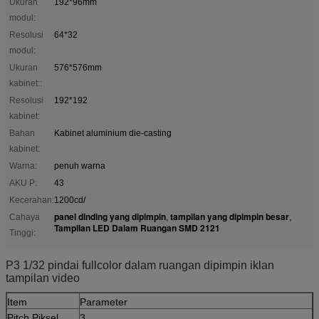
Ukuran
192*96mm
modul:
Resolusi
64*32
modul:
Ukuran
576*576mm
kabinet::
Resolusi
192*192
kabinet:
Bahan
Kabinet aluminium die-casting
kabinet:
Warna:
penuh warna
AKU P:
43
Kecerahan:
1200cd/
panel dinding yang dipimpin
tampilan yang dipimpin besar
Cahaya
,
,
Tampilan LED Dalam Ruangan SMD 2121
Tinggi:
P3 1/32 pindai fullcolor dalam ruangan dipimpin iklan
tampilan video
Item
Parameter
Pitch Piksel
3