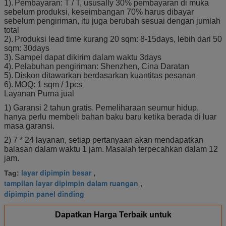
1).
Pembayaran: T / T, ususally 30% pembayaran di muka
sebelum produksi, keseimbangan 70% harus dibayar
sebelum pengiriman, itu juga berubah sesuai dengan jumlah
total
2).
Produksi lead time kurang 20 sqm: 8-15days, lebih dari 50
sqm: 30days
3).
Sampel dapat dikirim dalam waktu 3days
4).
Pelabuhan pengiriman: Shenzhen, Cina Daratan
5).
Diskon ditawarkan berdasarkan kuantitas pesanan
6).
MOQ: 1 sqm / 1pcs
Layanan Purna jual
1) Garansi 2 tahun gratis.
Pemeliharaan seumur hidup,
hanya perlu membeli bahan baku baru ketika berada di luar
masa garansi.
2) 7 * 24 layanan, setiap pertanyaan akan mendapatkan
balasan dalam waktu 1 jam.
Masalah terpecahkan dalam 12
jam.
layar dipimpin besar
Tag:
,
tampilan layar dipimpin dalam ruangan
,
dipimpin panel dinding
Dapatkan Harga Terbaik untuk