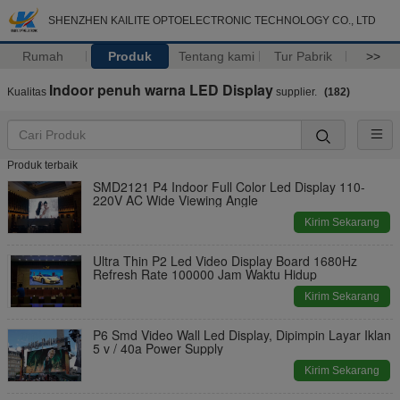
SHENZHEN KAILITE OPTOELECTRONIC TECHNOLOGY CO., LTD
Rumah
Produk
Tentang kami
Tur Pabrik
>>
Indoor penuh warna LED Display
Kualitas
supplier.
(182)
Produk terbaik
SMD2121 P4 Indoor Full Color Led Display 110-
220V AC Wide Viewing Angle
Kirim Sekarang
Ultra Thin P2 Led Video Display Board 1680Hz
Refresh Rate 100000 Jam Waktu Hidup
Kirim Sekarang
P6 Smd Video Wall Led Display, Dipimpin Layar Iklan
5 v / 40a Power Supply
Kirim Sekarang