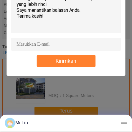
Physical density:
27777
Led chip:
smd3535
Viewing distance:
6m-70m
Max power consumption:
900W/sqm
led panel outdoor
LED layar iklan outdoor
Cahaya Tinggi:
,
dipimpin panel luar ruangan
layar dipimpin hd
Tag:
,
,
LED layar iklan outdoor
Kirimkan
Dapatkan Harga Terbaik untuk
MOQ：
1 Square Meters
Terus
Mr.Liu
Video dinding luar yang dipimpin
Lebih