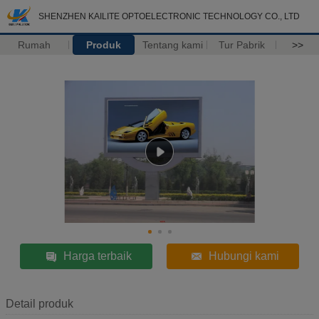
SHENZHEN KAILITE OPTOELECTRONIC TECHNOLOGY CO., LTD
Rumah
Produk
Tentang kami
Tur Pabrik
>>
Harga terbaik
Hubungi kami
Detail produk