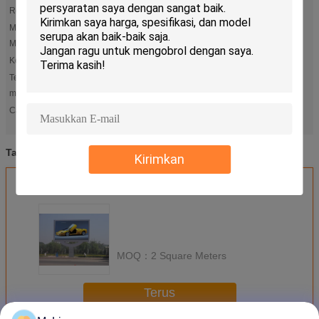
Resolusi modul:
32*16
Metode
1/4 kantung
Mengemudi:
Kelembaban:
-30+45
Tegangan
110-220v
masukan:
rgb led display
led panel rgb
Cahaya Tinggi:
,
,
Slim SMD3535 Rgb Led Screen
led panel rgb
rgb led display
rgb led panel
Tag:
,
,
Kirimkan
Dapatkan Harga Terbaik untuk
MOQ：
2 Square Meters
Terus