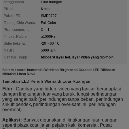
penggunaan:
Luar ruangan
Piksel:
6 mm
Paket LED:
SMD2727
Tabung Chip Warna:
Full Color
Pixel composing:
3 in 1
Tingkat Rafersh:
≥1000Hz
Suhu bekerja:
-20 ~ 60 ° C
MTBF:
5000 jam
billboard layar led
layar video yang dipimpin
Cahaya Tinggi:
,
Sistem kontrol komersial Wireless Birghtness Outdoor LED Billboard
Nirkabel Linsn Nova
Tampilan LED Penuh Warna di Luar Ruangan
Fitur
: Gambar yang hidup, video yang lancar, beradaptasi
dengan lingkungan luar yang buruk, fungsi perlindungan
yang sangat baik (perlindungan tanpa beban, perlindungan
sirkuit pendek, perlindungan over-saat ini, perlindungan
overheat)
Aplikasi
: Banyak digunakan di lingkungan luar ruangan,
seperti plaza kota, jalan pejalan kaki komersial, Pusat