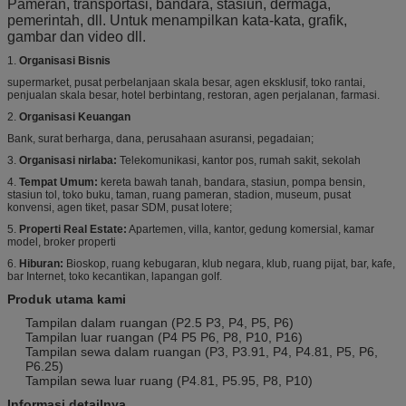
Pameran, transportasi, bandara, stasiun, dermaga,
pemerintah, dll. Untuk menampilkan kata-kata, grafik,
gambar dan video dll.
1.
Organisasi Bisnis
supermarket, pusat perbelanjaan skala besar, agen eksklusif, toko rantai,
penjualan skala besar, hotel berbintang, restoran, agen perjalanan, farmasi.
2.
Organisasi Keuangan
Bank, surat berharga, dana, perusahaan asuransi, pegadaian;
3.
Organisasi nirlaba:
Telekomunikasi, kantor pos, rumah sakit, sekolah
4.
Tempat Umum:
kereta bawah tanah, bandara, stasiun, pompa bensin,
stasiun tol, toko buku, taman, ruang pameran, stadion, museum, pusat
konvensi, agen tiket, pasar SDM, pusat lotere;
5.
Properti Real Estate:
Apartemen, villa, kantor, gedung komersial, kamar
model, broker properti
6.
Hiburan:
Bioskop, ruang kebugaran, klub negara, klub, ruang pijat, bar, kafe,
bar Internet, toko kecantikan, lapangan golf.
Produk utama kami
Tampilan dalam ruangan (P2.5 P3, P4, P5, P6)
Tampilan luar ruangan (P4 P5 P6, P8, P10, P16)
Tampilan sewa dalam ruangan (P3, P3.91, P4, P4.81, P5, P6,
P6.25)
Tampilan sewa luar ruang (P4.81, P5.95, P8, P10)
Informasi detailnya