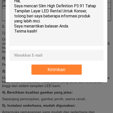
Sertifikat
CE, ROHS, UL
Jaminan
6 tahun
1. Fitur utama:
1).
Bidang aplikasi yang luas:
Outdoor iklan Komersial tampilan layar LED, tampilan layar LED
untuk pusat perbelanjaan, Stadium perimeter tampilan LED, bank &
bursa LED tampilan untuk tarif menunjukkan, kereta api & stasiun
bus tampilan layar LED.
2).
Kecerahan tinggi: 6500cd / m2
Penyesuaian otomatis atau manual dari kecerahan layar.
Kirimkan
3) .Top LED chip:
Disuplai oleh Silan cina & chip LED ketat lainnya yang dipilih secara
ketat untuk memastikan masa pakai yang lama dan kecerahan
tinggi dari sistem tampilan LED kami.
4).
Bersihkan kualitas gambar yang jelas:
Sepanjang pertunjukan, gambar jernih, warna cerah.
5). Instalasi sederhana, mudah digunakan:
Antarmuka pemasangan yang mudah dan sederhana dan