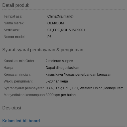
Detail produk
Tempat asal:
China(Mainland)
Nama merek:
OEM/ODM
Sertifikasi:
CE,FCC,ROHS ISO9001
Nomor model:
P6
Syarat-syarat pembayaran & pengiriman
Kuantitas min Order:
2 meteran suqare
Harga:
Dapat dinegosiasikan
Kemasan rincian:
kasus kayu / kasus penerbangan kemasan
Waktu pengiriman:
5-20 hari kerja
Syarat-syarat pembayaran:
D / A, D / P, L / C, T / T, Western Union, MoneyGram
Menyediakan kemampuan:
8000sqm per bulan
Deskripsi
Kolam led billboard