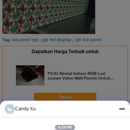
led panel rgb
rgb led display
rgb led panel
Tag:
,
,
Dapatkan Harga Terbaik untuk
P3.91 Rental Indoor RGB Led
screen Video Wall Panels Untuk
Visual Konser, Visi Super Jelas
Terus
Candy Xu
Layar LED RGB
Lebih
6:29 PM