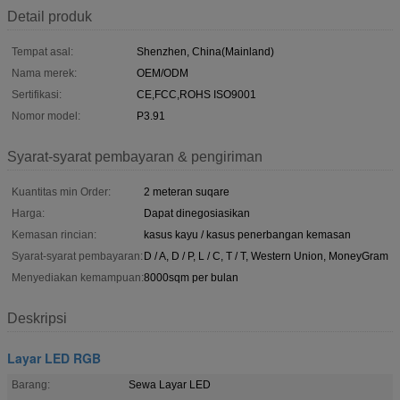
Detail produk
Tempat asal:
Shenzhen, China(Mainland)
Nama merek:
OEM/ODM
Sertifikasi:
CE,FCC,ROHS ISO9001
Nomor model:
P3.91
Syarat-syarat pembayaran & pengiriman
Kuantitas min Order:
2 meteran suqare
Harga:
Dapat dinegosiasikan
Kemasan rincian:
kasus kayu / kasus penerbangan kemasan
Syarat-syarat pembayaran:
D / A, D / P, L / C, T / T, Western Union, MoneyGram
Menyediakan kemampuan:
8000sqm per bulan
Deskripsi
Layar LED RGB
Barang:
Sewa Layar LED