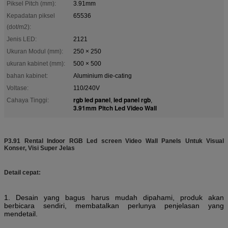
Piksel Pitch (mm):
3.91mm
Kepadatan piksel
65536
(dot/m2):
Jenis LED:
2121
Ukuran Modul (mm):
250 × 250
ukuran kabinet (mm):
500 × 500
bahan kabinet:
Aluminium die-cating
Voltase:
110/240V
rgb led panel
led panel rgb
Cahaya Tinggi:
,
,
3.91mm Pitch Led Video Wall
P3.91 Rental Indoor RGB Led screen Video Wall Panels Untuk Visual
Konser, Visi Super Jelas
Detail cepat:
1. Desain yang bagus harus mudah dipahami, produk akan
berbicara sendiri, membatalkan perlunya penjelasan yang
mendetail.