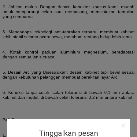
2. Jahitan mulus: Dengan desain konektor khusus kami, mudah
untuk mengurangi celah saat memasang, menciptakan tampilan
yang sempurna.
3. Mengadopsi teknologi anti-tabrakan terbaru, membuat kabinet
lebih stabil selama acara sewa, membuat rentang hidup lebih lama.
4. Kotak kontrol paduan aluminium magnesium, beradaptasi
dengan semua jenis cuaca.
5. Desain Arc yang Disesuaikan: desain kabinet tepi bevel sesuai
dengan kebutuhan pelanggan membuat perakitan layar Arc.
6. Koneksi tanpa celah: celah toleransi di bawah 0,1 mm antara
kabinet dan modul, di bawah celah toleransi 0,2 mm antara kabinet
.
Pabrik:
Tinggalkan pesan
1. Hampir 10.000 meter persegi bengkel dan area operasi.