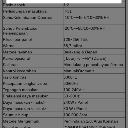
Rasio aspek
1:2
Perlindungan masuknya
IP31
Suhu/Kelembaban Operasi
-10℃~+45℃/10~80% RH
Suhu / Kelembaban
-20℃~+55/10~80% RH
Penyimpanan
Piksel per panel
128×256 Titik
Warna
68,7 miliar
Metode layanan
Belakang & Depan
Kurva opsional
( Luar) -5°~+5° (Dalam)
Kalibrasi
Mendukung pencahayaan/kroma
Kontrol kecerahan
Manual/Otomatis
rasio kontras
3000: 1
Kecepatan bingkai video
50/60Hz
Tegangan masukan
100-240V ~
Frekuensi daya masukan
50~60Hz
Daya masukan <maks>
240W / Panel
Daya masukan <tipikal>
80 W / Panel
Seumur hidup
100.000 Jam
Metode Mengemudi
Pemindaian 1/8, Arus Konstan
Sinyal masukan
DVI/HDMI/VGA/SDI/DP/AV/S-