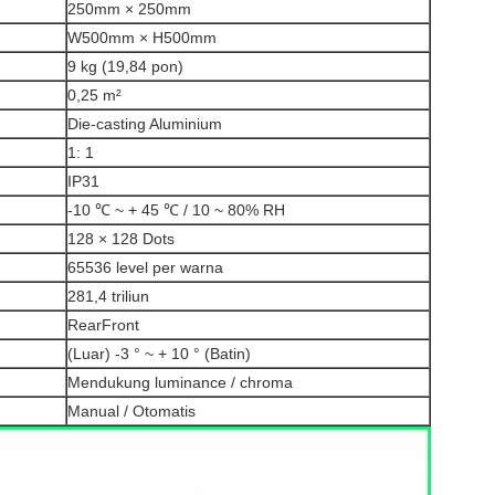
250mm × 250mm
W500mm × H500mm
9 kg (19,84 pon)
0,25 m²
Die-casting Aluminium
1: 1
IP31
-10 ℃ ~ + 45 ℃ / 10 ~ 80% RH
128 × 128 Dots
65536 level per warna
281,4 triliun
RearFront
(Luar) -3 ° ~ + 10 ° (Batin)
Mendukung luminance / chroma
Manual / Otomatis