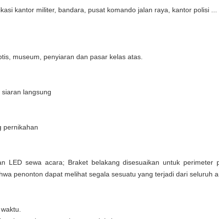
si kantor militer, bandara, pusat komando jalan raya, kantor polisi ...
tis, museum, penyiaran dan pasar kelas atas.
k siaran langsung
ng pernikahan
an LED sewa acara; Braket belakang disesuaikan untuk perimeter p
wa penonton dapat melihat segala sesuatu yang terjadi dari seluruh a
 waktu.