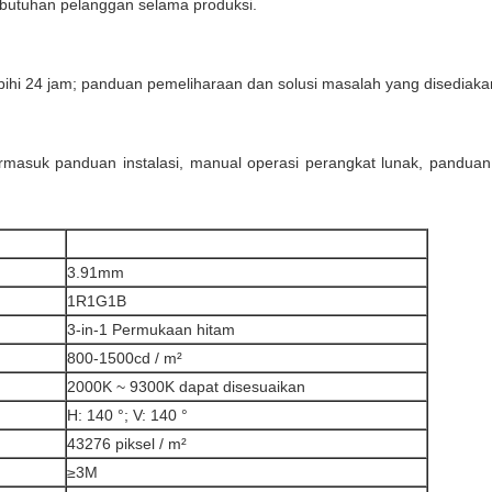
ebutuhan pelanggan selama produksi.
bihi 24 jam; panduan pemeliharaan dan solusi masalah yang disediaka
ermasuk panduan instalasi, manual operasi perangkat lunak, pandu
3.91mm
1R1G1B
3-in-1 Permukaan hitam
800-1500cd / m²
2000K ~ 9300K dapat disesuaikan
H: 140 °; V: 140 °
43276 piksel / m²
≥3M