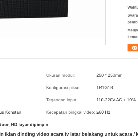
Waktu
Syara
pemb
Meny
kema
Ukuran modul:
250 * 250mm
Konfigurasi piksel:
1R1G1B
Tegangan input:
110-220V AC ± 10%
rus Konstan
Kecepatan bingkai video:
≥60 Hz
door
,
HD layar dipimpin
 iklan dinding video acara tv latar belakang untuk acara / 