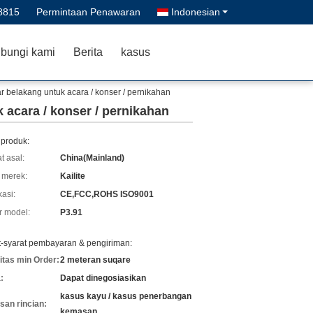
8815
Permintaan Penawaran
Indonesian
bungi kami
Berita
kasus
ar belakang untuk acara / konser / pernikahan
 acara / konser / pernikahan
 produk:
t asal:
China(Mainland)
merek:
Kailite
kasi:
CE,FCC,ROHS ISO9001
 model:
P3.91
t-syarat pembayaran & pengiriman:
itas min Order:
2 meteran suqare
:
Dapat dinegosiasikan
kasus kayu / kasus penerbangan
an rincian:
kemasan