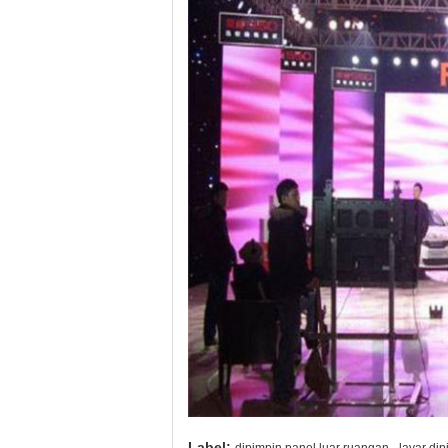
,
Label: