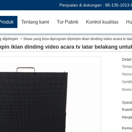
Penjualan & dukungan :
86-135-1013-
Produk
Tentang kami
Tur Pabrik
Kontrol kualitas
Hu
g dipimpin
Sewa yang bisa diprogram dipimpin iklan dinding video acara tv lat
in iklan dinding video acara tv latar belakang untuk
Detail
Tempa
Nama 
Sertifi
Nomor
Syara
Kuant
Harga
Kemas