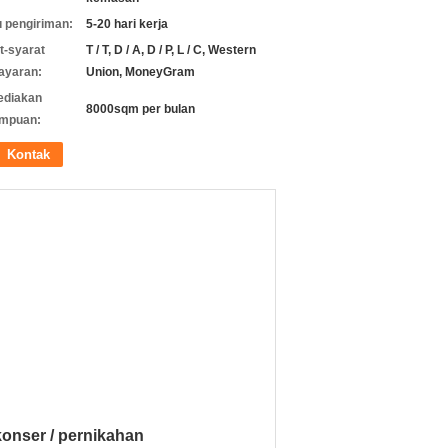
 pengiriman:
5-20 hari kerja
t-syarat
T / T, D / A, D / P, L / C, Western
ayaran:
Union, MoneyGram
ediakan
8000sqm per bulan
mpuan:
Kontak
konser / pernikahan