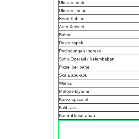
Ukuran modul
Ukuran lemari
Berat Kabinet
Area Kabinet
Bahan
Rasio aspek
Perlindungan Ingress
Suhu Operasi / Kelembaban
Piksel per panel
Skala abu-abu
Warna
Metode layanan
Kurva opsional
Kalibrasi
Kontrol kecerahan