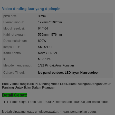
Video dinding luar yang dipimpin
pitch pixel:
3 mm
Ukuran modul:
192mm * 192mm
Modul resolusi:
64 * 64
Kabinet ukuran:
576mm * 576mm
Daya maksimum:
800W
lampu LED:
SMD2121
Kartu Kontrol:
Nova / LINSN
IC:
MBI5124
Metode mengemudi:
1/32 Pindai, Arus Konstan
led panel outdoor
LED layar iklan outdoor
Cahaya Tinggi:
,
Efek Visual Yang Baik P3 Dinding Video Led Dalam Ruangan Dengan Umur
Panjang Untuk Iklan Dalam Ruangan
Detail Cepat:
111111 dots / sqm, Lebih dari 1300Hz Refresh rate, 100.000 jam waktu hidup
Mudah dipasang, eaay untuk perawatan, ringan, penampilan bagus.