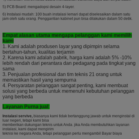
5) PCB Board: mengadopsi desain 4-layer.
6) Instalasi mudah: 100 buah instalasi lemari dapat diselesaikan dalam satu
jam oleh satu orang. Penggantian kabinet pun bisa dilakukan dalam 50 detik.
Empat alasan utama mengapa pelanggan kami memilih
kami
1. Kami adalah produsen layar yang dipimpin selama
bertahun-tahun, kualitas terjamin
2. Karena kami adalah pabrik, harga kami adalah 5% -10%
lebih rendah dari perantara dan pedagang pada tingkat yang
sama
3. Penjualan profesional dan tim teknis 21 orang untuk
memastikan hasil yang sempurna
4. Persyaratan pelanggan sangat penting, kami membuat
solusi yang berbeda untuk memenuhi kebutuhan pelanggan
yang berbeda
Layanan Purna jual:
Instalasi servive,
biasanya kami tidak bertanggung jawab untuk menginstal di
luar negeri, tetapi kami bisa
memberikan dukungan teknis untuk Anda. jika Anda membutuhkan layanan
instalasi, kami dapat mengirim
teknisi ke negara Anda, tetapi pelanggan perlu mengambil Bayar biaya