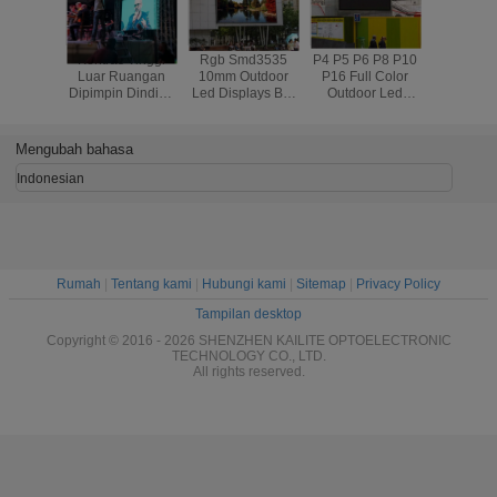
Kontras Tinggi
Rgb Smd3535
P4 P5 P6 P8 P10
Digital S
Luar Ruangan
10mm Outdoor
P16 Full Color
Outdoo
Dipimpin Dinding
Led Displays Big
Outdoor Led
Video Wal
Video P3.91
Massive Video
Video Wall HD
Mounted
SMD1921 Layar
Wall Great
Great
Support
Penuh Warna
Waterproof
Weatherproof
Mengubah bahasa
Dipimpin Layar
Indonesian
Rumah
|
Tentang kami
|
Hubungi kami
|
Sitemap
|
Privacy Policy
Tampilan desktop
Copyright © 2016 - 2026 SHENZHEN KAILITE OPTOELECTRONIC
TECHNOLOGY CO., LTD.
All rights reserved.