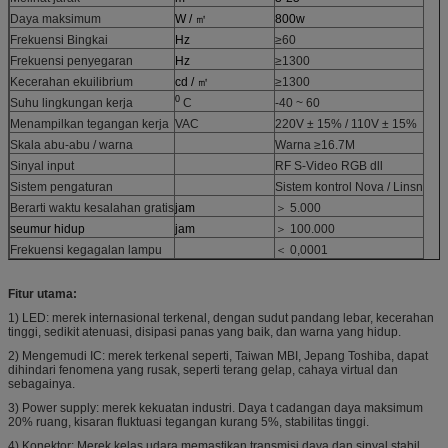
Daya maksimum
W / ㎡
800w
Frekuensi Bingkai
Hz
≥60
Frekuensi penyegaran
Hz
≥1300
Kecerahan ekuilibrium
cd / ㎡
≥1300
0
Suhu lingkungan kerja
C
-40 ~ 60
Menampilkan tegangan kerja
VAC
220V ± 15% / 110V ± 15%
Skala abu-abu / warna
Warna ≥16.7M
Sinyal input
RF S-Video RGB dll
Sistem pengaturan
Sistem kontrol Nova / Linsn
Berarti waktu kesalahan gratis
jam
＞ 5.000
seumur hidup
jam
＞ 100.000
Frekuensi kegagalan lampu
＜ 0,0001
Fitur utama:
1) LED: merek internasional terkenal, dengan sudut pandang lebar, kecerahan
tinggi, sedikit atenuasi, disipasi panas yang baik, dan warna yang hidup.
2) Mengemudi IC: merek terkenal seperti, Taiwan MBI, Jepang Toshiba, dapat
dihindari fenomena yang rusak, seperti terang gelap, cahaya virtual dan
sebagainya.
3) Power supply: merek kekuatan industri. Daya t cadangan daya maksimum
20% ruang, kisaran fluktuasi tegangan kurang 5%, stabilitas tinggi.
4) Konektor: Merek kelas udara memastikan transmisi daya dan sinyal stabil.