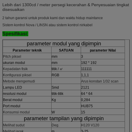
Lebih dari 1300cd / meter persegi kecerahan & Penyesuaian tingkat
disesuaikan
2 tahun garansi untuk produk kami dan waktu hidup maintance
Sistem kontrol Nova / LINSN atau sistem kontrol nirkabel
Spesifikasi:
parameter modul yang dipimpin
Parameter teknik
SATUAN
parameter Nilai
Pitch piksel
mm
3
ukuran modul
mm
192 * 192
Kepadatan fisik
titik / ㎡
111111
Konfigurasi piksel
RGB
1,1,1
Metode mengemudi
Arus konstan 1/32 scan
Lampu LED
Smd
2121
resolusi modul
titik-titik
64 * 64
Berat modul
Kg
0,284
Port modul
HUB75
Konsumsi modul
W
15
parameter tampilan yang dipimpin
Melihat sudut
Deg.
H120 V120
Melihat jarak
m
3-25