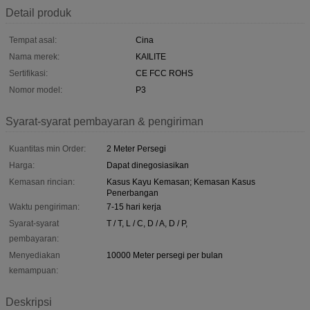
Detail produk
Tempat asal:
Cina
Nama merek:
KAILITE
Sertifikasi:
CE FCC ROHS
Nomor model:
P3
Syarat-syarat pembayaran & pengiriman
Kuantitas min Order:
2 Meter Persegi
Harga:
Dapat dinegosiasikan
Kemasan rincian:
Kasus Kayu Kemasan; Kemasan Kasus
Penerbangan
Waktu pengiriman:
7-15 hari kerja
Syarat-syarat
T / T, L / C, D / A, D / P,
pembayaran:
Menyediakan
10000 Meter persegi per bulan
kemampuan:
Deskripsi