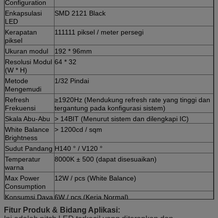
Configuration
Enkapsulasi
SMD 2121 Black
LED
Kerapatan
111111 piksel / meter persegi
piksel
Ukuran modul
192 * 96mm
Resolusi Modul
64 * 32
(W * H)
Metode
1/32 Pindai
Mengemudi
Refresh
≥1920Hz (Mendukung refresh rate yang tinggi dan
Frekuensi
tergantung pada konfigurasi sistem)
Skala Abu-Abu
> 14BIT (Menurut sistem dan dilengkapi IC)
White Balance
> 1200cd / sqm
Brightness
Sudut Pandang
H140 ° / V120 °
Temperatur
8000K ± 500 (dapat disesuaikan)
warna
Max Power
12W / pcs (White Balance)
Consumption
Konsumsi Daya
6W / pcs (Kerja Normal)
Rta
Fitur Produk &
Bidang Aplikasi:
Suhu
-10 ℃ ~ 50 ℃; penyimpanan untuk: -30ºC ~ + 90ºC