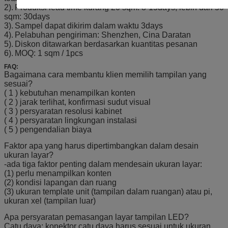
2).
Produksi lead time kurang 20 sqm: 8-15days, lebih dari 50
sqm: 30days
3).
Sampel dapat dikirim dalam waktu 3days
4).
Pelabuhan pengiriman: Shenzhen, Cina Daratan
5).
Diskon ditawarkan berdasarkan kuantitas pesanan
6).
MOQ: 1 sqm / 1pcs
FAQ:
Bagaimana cara membantu klien memilih tampilan yang
sesuai?
(
1
)
kebutuhan menampilkan konten
(
2
)
jarak terlihat, konfirmasi sudut visual
(
3
)
persyaratan resolusi kabinet
(
4
)
persyaratan lingkungan instalasi
(
5
)
pengendalian biaya
Faktor apa yang harus dipertimbangkan dalam desain
ukuran layar?
-ada tiga faktor penting dalam mendesain ukuran layar:
(1) perlu menampilkan konten
(2) kondisi lapangan dan ruang
(3) ukuran template unit (tampilan dalam ruangan) atau pi,
ukuran xel (tampilan luar)
Apa persyaratan pemasangan layar tampilan LED?
Catu daya: konektor catu daya harus sesuai untuk ukuran