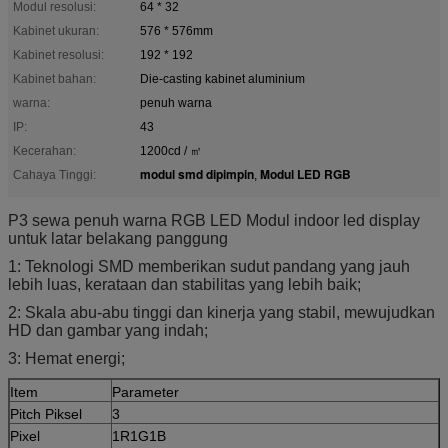
Modul resolusi:
64 * 32
Kabinet ukuran:
576 * 576mm
Kabinet resolusi:
192 * 192
Kabinet bahan:
Die-casting kabinet aluminium
warna:
penuh warna
IP:
43
Kecerahan:
1200cd / ㎡
modul smd dipimpin
Modul LED RGB
Cahaya Tinggi:
,
P3 sewa penuh warna RGB LED Modul indoor led display
untuk latar belakang panggung
1: Teknologi SMD memberikan sudut pandang yang jauh
lebih luas, kerataan dan stabilitas yang lebih baik;
2: Skala abu-abu tinggi dan kinerja yang stabil, mewujudkan
HD dan gambar yang indah;
3: Hemat energi;
Item
Parameter
Pitch Piksel
3
Pixel
1R1G1B