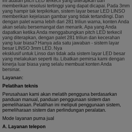
Ini adalah pitch LED terkecil yang diterapkan dan
Operasional
memberikan resolusi tertinggi yang dapat dicapai.
Pada 3mm
Kelembaban
10% —90% RH
yang hampir tak terpikirkan, sistem layar besar LED LINSO
Lingkungan
memberikan kejelasan gambar yang tidak tertandingi.
Dan
dengan palet warna lebih dari 281 triliun warna, konten Anda
Seumur hidup
100000 Jam
akan selalu bersemangat dan menarik. Apa yang Anda
Waktu non-
> 5000 jam
dapatkan ketika Anda menggabungkan pitch LED terkecil
malfungsi (Rta.)
yang diterapkan, dengan palet 281 triliun dan kecerahan
yang luar biasa?
Hanya ada satu jawaban - sistem layar
besar LINSO 3mm LED.
Nya
eksklusif untuk Linso dan tidak ada sistem layar LED besar
yang melakukan seperti itu.
Libatkan pemirsa kami dengan
kinerja luar biasa yang selalu membuat konten Anda
bersinar.
Layanan:
Pelatihan teknis
Perusahaan kami akan melatih pengguna berdasarkan
panduan manual, panduan penggunaan sistem dan
pemeliharaan.
Pelatihan ini meliputi penggunaan sistem,
pemeliharaan sistem dan perlindungan peralatan.
Mode layanan purna jual
A. Layanan telepon