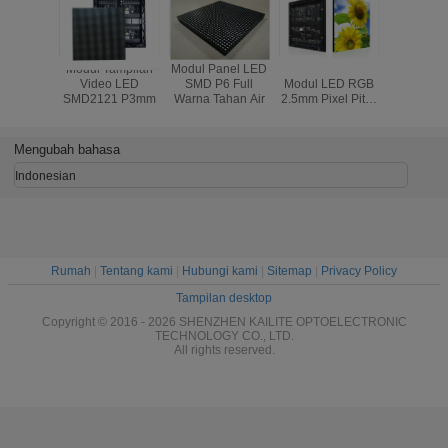
Modul Tampilan
Modul Panel LED
64 * 64 Resolusi
P6 Indo
Video LED
SMD P6 Full
Modul LED RGB
LED Mo
SMD2121 P3mm
Warna Tahan Air
2.5mm Pixel Pitch
Piksel Pi
Pixel Penuh
Drive Dut
Warna Nyata
Scan Dri
1R1G1B
SMD3
Mengubah bahasa
Indonesian
Rumah
|
Tentang kami
|
Hubungi kami
|
Sitemap
|
Privacy Policy
Tampilan desktop
Copyright © 2016 - 2026 SHENZHEN KAILITE OPTOELECTRONIC
TECHNOLOGY CO., LTD.
All rights reserved.