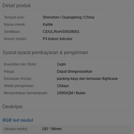
Detail produk
Tempat asal:
Shenzhen / Guangdong / China
Nama merek:
Kailite
Sertifikasi:
CE/UL/RoHS/ISO9001
Nomor model:
P3 Indoor fullcolor
Syarat-syarat pembayaran & pengiriman
Kuantitas min Order:
1sqm
Harga:
Dapat dinegosiasikan
Kemasan rincian:
packing kayu dan kemasan flightcase
Waktu pengiriman:
15days
Menyediakan kemampuan:
1000SQM / Bulan
Deskripsi
RGB led modul
Ukuran modul:
192 * 96mm