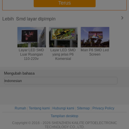
Terus
Smd layar dipimpin
Lebih
Layar LED SMD
Layar LED SMD
Iklan P8 SMD Led
HD Penuh
Luar Ruangan
yang jelas P6
Screen
P3 SMD D
110-220v
Komersial
Layar 
Indoor
Displ
576X5
Mengubah bahasa
Lema
Indonesian
Rumah
|
Tentang kami
|
Hubungi kami
|
Sitemap
|
Privacy Policy
Tampilan desktop
Copyright © 2016 - 2026 SHENZHEN KAILITE OPTOELECTRONIC
TECHNOLOGY CO., LTD.