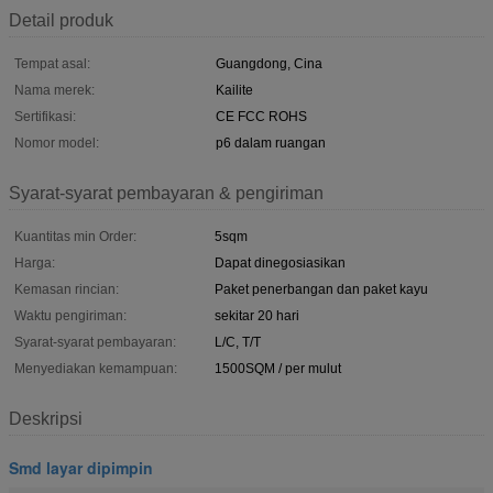
Detail produk
Tempat asal:
Guangdong, Cina
Nama merek:
Kailite
Sertifikasi:
CE FCC ROHS
Nomor model:
p6 dalam ruangan
Syarat-syarat pembayaran & pengiriman
Kuantitas min Order:
5sqm
Harga:
Dapat dinegosiasikan
Kemasan rincian:
Paket penerbangan dan paket kayu
Waktu pengiriman:
sekitar 20 hari
Syarat-syarat pembayaran:
L/C, T/T
Menyediakan kemampuan:
1500SQM / per mulut
Deskripsi
Smd layar dipimpin