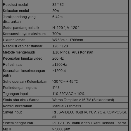
Resolusi modul
32 * 32
Kekuatan modul
20w
Jarak pandang yang
6-42m
disarankan
Sudut pandang terbaik
H: 120 °; V: 120 °
Konsumsi daya maksimum
700w
Ukuran lemari
W768m × H768mm
Resolusi kabinet standar
128 * 128
Metode mengemudi
1/16 Pindai, Arus Konstan
Kecepatan bingkai video
≥60 Hz
Refresh rate
≥1200Hz
Kecerahan keseimbangan
≥1200cd
putih
Suhu operasi / Kelembaban
'-30 ℃ ~ + 45 ℃
Perlindungan Ingress
IP43
Tegangan input
110-220V AC ± 10%
Skala abu-abu / Warna
Warna Tampilan ≥16.7M (Sinkronisasi)
Kontrol kecerahan
Manual / Otomatis
Sinyal input
RF, S-VIDEO, RGBHV, YUV, YC & KOMPOSISI,
dll
Sistem pengaturan
PCTV + DVI kartu video + kartu kendali + serat
MBTF
> 5000 jam