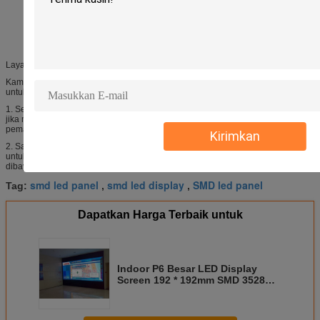
Layanan purna jual
Kami berjanji kami menyediakan garansi 2 tahun untuk mempertahankan gratis
untuk produk kami dan layanan pelacakan kehidupan penuh.
1. Selama masa garansi, kami akan memperbaiki peralatan gratis tanpa syarat
jika masalah disebabkan oleh kualitas produk atau masalah produksi dan
pemasangan.
Kirimkan
2. Saat garansi kedaluwarsa. kami terus menyediakan layanan pemeliharaan
untuk seumur hidup peralatan dengan biaya layanan / bahan relatif yang
dibayarkan.
smd led panel
smd led display
SMD led panel
Tag:
,
,
Dapatkan Harga Terbaik untuk
Indoor P6 Besar LED Display
Screen 192 * 192mm SMD 3528
Untuk Iklan