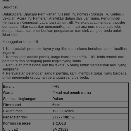
iklan
Deskripsi:
Untuk Acara, Upacara Pernikahan, Stasiun TV, Kontes - Stasiun TV, Kontes, -
Sekolah, Acara TV, Pameran, Arsitektur dalam dan luar ruang, Pertunjukan
Pemasaran Komersial, Lapangan Umum, dll. Mereka dapat mengganti poster
dan papan iklan statis dan menampilkan animasi apa pun, video, atau teks
dengan suara, dan memberikan pengalaman dan efek yang berbeda untuk
iklan klien.
Keunggulan kompetitif:
1. Kami adalah produsen layar yang dipimpin selama bertahun-tahun, kualitas
terjamin.
2. Karena kami adalah pabrik, harga kami adalah 5% -10% lebih rendah dari
perantara dan pedagang pada tingkat yang sama.
3. Penjualan profesional dan tim teknis 15 orang untuk memastikan hasil yang
sempurna.
4. Persyaratan pelanggan sangat penting, kami membuat solusi yang berbeda
untuk memenuhi kebutuhan pelanggan yang berbeda.
Barang
PH6
Warna
Piksel real penuh warna
Gunakan lingkungan
Dalam
Pitch piksel
6mm
Ukuran modul
192 * 192mm
Kepadatan fisik
27777 titik / ㎡
Konfigurasi piksel
1R1G1B
Chip LED
SMD3528