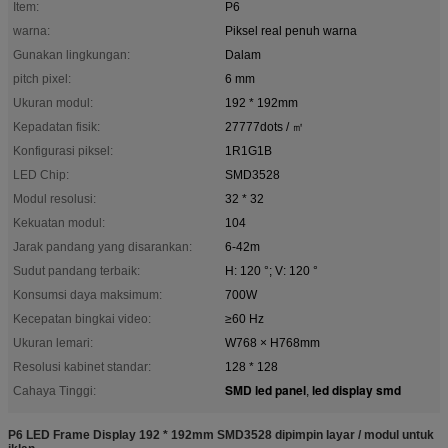
Item:
P6
warna:
Piksel real penuh warna
Gunakan lingkungan:
Dalam
pitch pixel:
6 mm
Ukuran modul:
192 * 192mm
Kepadatan fisik:
27777dots / ㎡
Konfigurasi piksel:
1R1G1B
LED Chip:
SMD3528
Modul resolusi:
32 * 32
Kekuatan modul:
104
Jarak pandang yang disarankan:
6-42m
Sudut pandang terbaik:
H: 120 °; V: 120 °
Konsumsi daya maksimum:
700W
Kecepatan bingkai video:
≥60 Hz
Ukuran lemari:
W768 × H768mm
Resolusi kabinet standar:
128 * 128
SMD led panel
led display smd
Cahaya Tinggi:
,
P6 LED Frame Display 192 * 192mm SMD3528 dipimpin layar / modul untuk