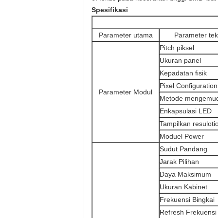
Spesifikasi
Parameter utama
Parameter tek
Pitch piksel
Ukuran panel
Kepadatan fisik
Pixel Configuration
Parameter Modul
Metode mengemud
Enkapsulasi LED
Tampilkan resuloti
Moduel Power
Sudut Pandang
Jarak Pilihan
Daya Maksimum
Ukuran Kabinet
Frekuensi Bingkai
Refresh Frekuensi