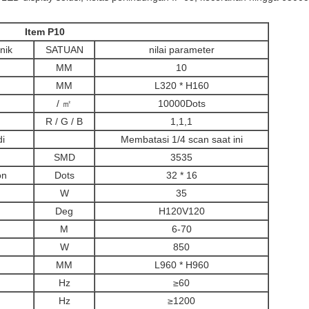
Item P10
nik
SATUAN
nilai parameter
MM
10
MM
L320 * H160
/ ㎡
10000Dots
R / G / B
1,1,1
i
Membatasi 1/4 scan saat ini
SMD
3535
on
Dots
32 * 16
W
35
Deg
H120V120
M
6-70
W
850
MM
L960 * H960
Hz
≥60
Hz
≥1200