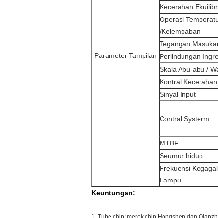
Kecerahan Ekuilib
Operasi Temperat
/Kelembaban
Tegangan Masuka
Parameter Tampilan
Perlindungan Ingr
Skala Abu-abu / W
Kontral Kecerahan
Sinyal Input
Contral Systerm
MTBF
Seumur hidup
Frekuensi Kegaga
Lampu
Keuntungan:
1. Tube chip: merek chip Hongshen dan Qianz