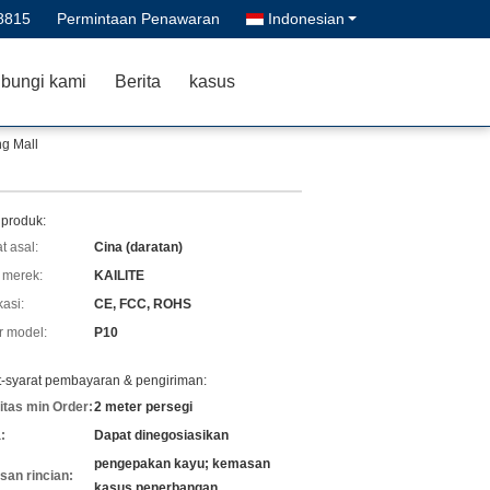
8815
Permintaan Penawaran
Indonesian
bungi kami
Berita
kasus
ng Mall
 produk:
t asal:
Cina (daratan)
merek:
KAILITE
kasi:
CE, FCC, ROHS
 model:
P10
t-syarat pembayaran & pengiriman:
itas min Order:
2 meter persegi
:
Dapat dinegosiasikan
pengepakan kayu; kemasan
an rincian:
kasus penerbangan