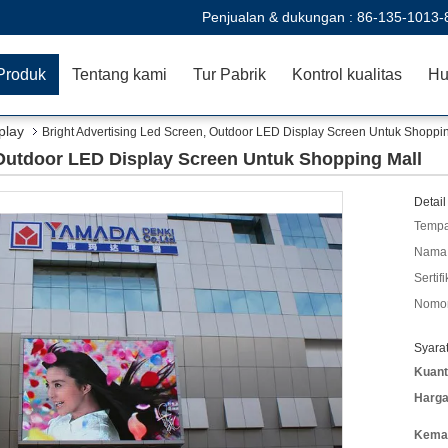
Penjualan & dukungan :
86-135-1013-
Produk
Tentang kami
Tur Pabrik
Kontrol kualitas
Hu
play
Bright Advertising Led Screen, Outdoor LED Display Screen Untuk Shoppi
 Outdoor LED Display Screen Untuk Shopping Mall
Detail
Tempa
Nama 
Sertifi
Nomor
Syara
Kuant
Harga
Kemas