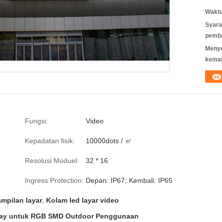
Waktu
Syara
pemb
Meny
kema
Fungsi:
Video
Kepadatan fisik:
10000dots / ㎡
Resolusi Moduel:
32 * 16
Ingress Protection:
Depan: IP67; Kembali: IP65
ampilan layar
,
Kolam led layar video
play untuk RGB SMD Outdoor Penggunaan