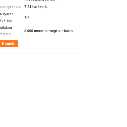
 pengiriman:
7-21 hari kerja
t-syarat
T/T
ayaran:
ediakan
8.000 meter persegi per bulan
mpuan:
Kontak