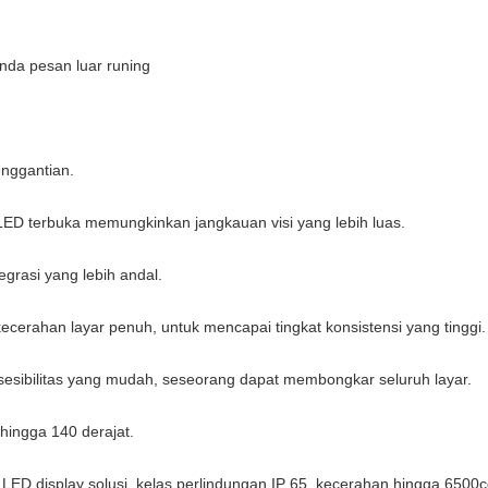
anda pesan luar runing
nggantian.
LED terbuka memungkinkan jangkauan visi yang lebih luas.
grasi yang lebih andal.
ecerahan layar penuh, untuk mencapai tingkat konsistensi yang tinggi.
ksesibilitas yang mudah, seseorang dapat membongkar seluruh layar.
 hingga 140 derajat.
 LED display solusi, kelas perlindungan IP 65, kecerahan hingga 6500c