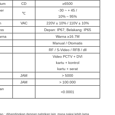
rium
CD
≥6500
uer
-30 ~ + 45 /
℃
10% ~ 95%
n
VAC
220V ± 10% / 110V ± 10%
ess
Depan: IP67; Belakang: IP65
arna
Warna ≥16.7M
Manual / Otomatis
RF / S-Video / RFB / dll
Video PCTV + DVI
kartu + kontrol
kartu + serat
JAM
> 5000
JAM
> 100.000
lan
<0.0001
hao
;
dibandingkan dengan pabrikan lain, masa pakai lebih lama.