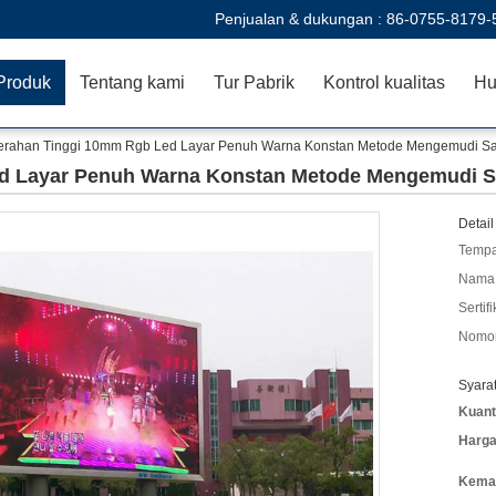
Penjualan & dukungan :
86-0755-8179-
Produk
Tentang kami
Tur Pabrik
Kontrol kualitas
Hu
erahan Tinggi 10mm Rgb Led Layar Penuh Warna Konstan Metode Mengemudi Saa
d Layar Penuh Warna Konstan Metode Mengemudi Sa
Detail
Tempa
Nama 
Sertifi
Nomor
Syara
Kuant
Harga
Kemas