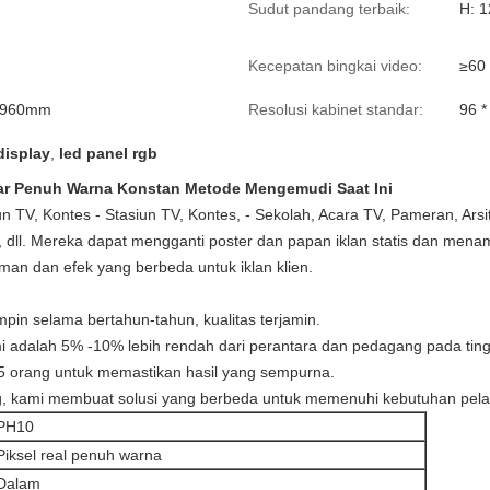
Sudut pandang terbaik:
H: 1
Kecepatan bingkai video:
≥60
H960mm
Resolusi kabinet standar:
96 *
display
,
led panel rgb
r Penuh Warna Konstan Metode Mengemudi Saat Ini
n TV, Kontes - Stasiun TV, Kontes, - Sekolah, Acara TV, Pameran, Arsi
l. Mereka dapat mengganti poster dan papan iklan statis dan menamp
n dan efek yang berbeda untuk iklan klien.
mpin selama bertahun-tahun, kualitas terjamin.
mi adalah 5% -10% lebih rendah dari perantara dan pedagang pada tin
 15 orang untuk memastikan hasil yang sempurna.
ng, kami membuat solusi yang berbeda untuk memenuhi kebutuhan pel
PH10
Piksel real penuh warna
Dalam