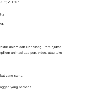
20 °; V: 120 °
 Hz
 96
tektur dalam dan luar ruang, Pertunjukan
ilkan animasi apa pun, video, atau teks
gkat yang sama.
anggan yang berbeda.