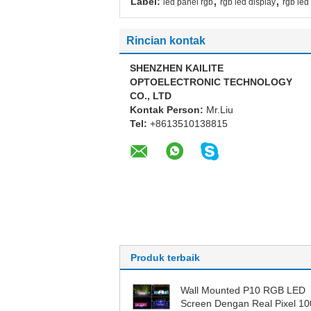
Label:
led panel rgb
rgb led display
rgb led
Rincian kontak
SHENZHEN KAILITE
OPTOELECTRONIC TECHNOLOGY
CO., LTD
Kontak Person:
Mr.Liu
Tel:
+8613510138815
Produk terbaik
Wall Mounted P10 RGB LED
Screen Dengan Real Pixel 1