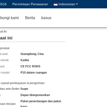
5516
Permintaan Penawaran
Indonesian
bungi kami
Berita
kasus
t Ini
at Ini
 produk:
t asal:
Guangdong, Cina
merek:
Kailite
kasi:
CE FCC ROHS
 model:
P10 dalam ruangan
t-syarat pembayaran & pengiriman:
itas min Order:
5sqm
:
Dapat dinegosiasikan
Paket penerbangan dan paket
an rincian:
kayu