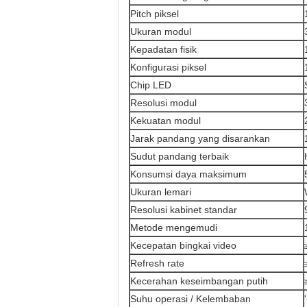
Pitch piksel
Ukuran modul
Kepadatan fisik
Konfigurasi piksel
Chip LED
Resolusi modul
Kekuatan modul
Jarak pandang yang disarankan
Sudut pandang terbaik
Konsumsi daya maksimum
Ukuran lemari
Resolusi kabinet standar
Metode mengemudi
Kecepatan bingkai video
Refresh rate
Kecerahan keseimbangan putih
Suhu operasi / Kelembaban