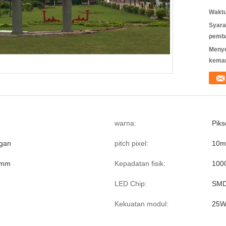
Waktu
Syara
pemb
Meny
kema
warna:
Piks
ngan
pitch pixel:
10
0mm
Kepadatan fisik:
100
LED Chip:
SMD
Kekuatan modul:
25