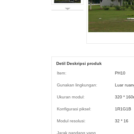
Detil Deskripsi produk
Item:
PH10
Gunakan lingkungan:
Luar rua
Ukuran modul:
320 * 16
Konfigurasi piksel:
1R1G1B
Modul resolusi:
32 * 16
Jarak pandang yang