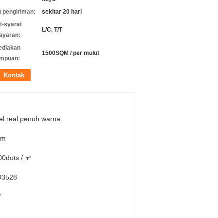
 pengiriman:
sekitar 20 hari
t-syarat
L/C, T/T
ayaran:
ediakan
1500SQM / per mulut
mpuan:
Kontak
el real penuh warna
mm
00dots / ㎡
3528
W