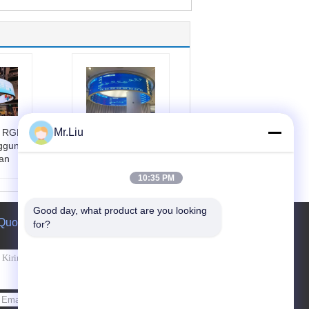
Mr.Liu
D RGB
Papan
nggung
Penyambungan
an
Mulus Panel Dinding
LED yang
10:35 PM
Disesuaikan P2.5
P3 P4 P5
Good day, what product are you looking 
k:
P5 L
nama Produk:
Pan
Quote request suatu
sibel
for?
el Dinding LED P4
 warn
Penggunaan:
dala
m
yegara
Jenis lampu:
SMD
Hz
2020
sel:
Ukuran Kabinet:
Di
Kirim
sesuaikan