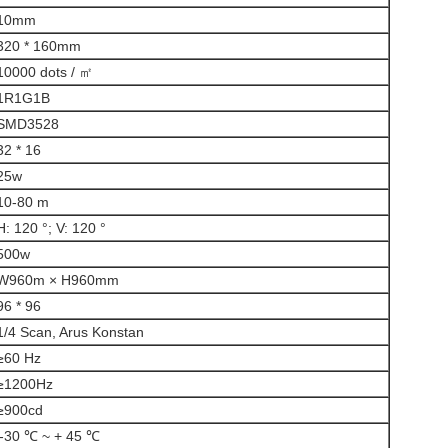
10mm
320 * 160mm
10000 dots / ㎡
1R1G1B
SMD3528
32 * 16
25w
10-80 m
H: 120 °; V: 120 °
500w
W960m × H960mm
96 * 96
1/4 Scan, Arus Konstan
≥60 Hz
≥1200Hz
≥900cd
'-30 ℃ ~ + 45 ℃