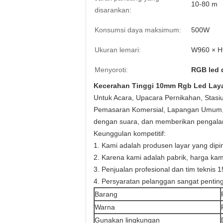
10-80 m
disarankan:
Konsumsi daya maksimum:
500W
Ukuran lemari:
W960 × 
Menyoroti:
RGB led 
Kecerahan Tinggi 10mm Rgb Led Laya
Untuk Acara, Upacara Pernikahan, Stasiu
Pemasaran Komersial, Lapangan Umum, dl
dengan suara, dan memberikan pengalama
Keunggulan kompetitif:
1. Kami adalah produsen layar yang dipi
2. Karena kami adalah pabrik, harga ka
3. Penjualan profesional dan tim teknis
4. Persyaratan pelanggan sangat penti
Barang
Warna
Gunakan lingkungan