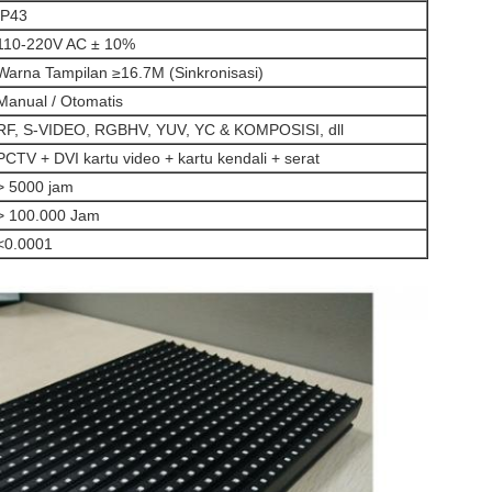
IP43
110-220V AC ± 10%
Warna Tampilan ≥16.7M (Sinkronisasi)
Manual / Otomatis
RF, S-VIDEO, RGBHV, YUV, YC & KOMPOSISI, dll
PCTV + DVI kartu video + kartu kendali + serat
> 5000 jam
> 100.000 Jam
<0.0001