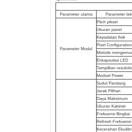
Parameter utama
Parameter tek
Pitch piksel
Ukuran panel
Kepadatan fisik
Pixel Configuration
Parameter Modul
Metode mengemud
Enkapsulasi LED
Tampilkan resuloti
Moduel Power
Sudut Pandang
Jarak Pilihan
Daya Maksimum
Ukuran Kabinet
Frekuensi Bingkai
Refresh Frekuensi
Kecerahan Ekuilib