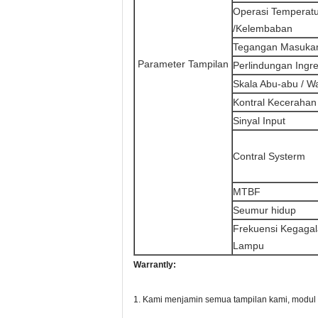
Operasi Temperat
/Kelembaban
Tegangan Masuka
Parameter Tampilan
Perlindungan Ingr
Skala Abu-abu / W
Kontral Kecerahan
Sinyal Input
Contral Systerm
MTBF
Seumur hidup
Frekuensi Kegaga
Lampu
Warrantly:
1. Kami menjamin semua tampilan kami, modul