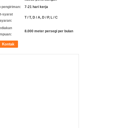
 pengiriman:
7-21 hari kerja
t-syarat
T / T, D / A, D / P, L / C
ayaran:
ediakan
8.000 meter persegi per bulan
mpuan:
Kontak