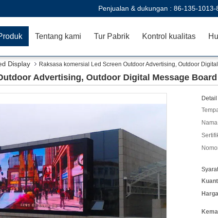
Penjualan & dukungan :
86-135-1013-
Produk
Tentang kami
Tur Pabrik
Kontrol kualitas
Hu
d Display
Raksasa komersial Led Screen Outdoor Advertising, Outdoor Digit
utdoor Advertising, Outdoor Digital Message Board
Detail
Tempa
Nama 
Sertifi
Nomor
Syara
Kuant
Harga
Kemas