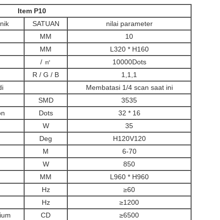
Item P10
nik
SATUAN
nilai parameter
MM
10
MM
L320 * H160
/ ㎡
10000Dots
R / G / B
1,1,1
i
Membatasi 1/4 scan saat ini
SMD
3535
on
Dots
32 * 16
W
35
Deg
H120V120
M
6-70
W
850
MM
L960 * H960
Hz
≥60
Hz
≥1200
rium
CD
≥6500