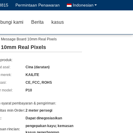
8815
Permintaan Penawaran
Indonesian
bungi kami
Berita
kasus
al Message Board 10mm Real Pixels
 10mm Real Pixels
 produk:
t asal:
Cina (daratan)
merek:
KAILITE
kasi:
CE, FCC, ROHS
 model:
P10
t-syarat pembayaran & pengiriman:
itas min Order:
2 meter persegi
:
Dapat dinegosiasikan
pengepakan kayu; kemasan
an rincian:
kasus penerbangan