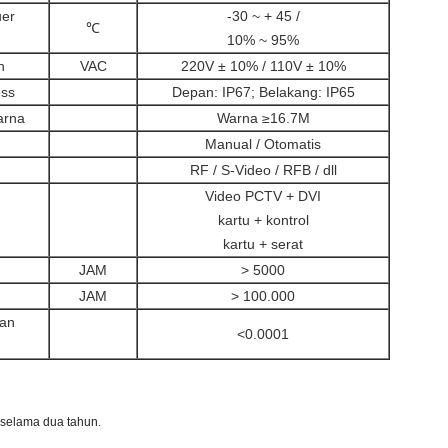
uer
-30 ~ + 45 /
℃
10% ~ 95%
n
VAC
220V ± 10% / 110V ± 10%
ess
Depan: IP67; Belakang: IP65
arna
Warna ≥16.7M
Manual / Otomatis
RF / S-Video / RFB / dll
Video PCTV + DVI
kartu + kontrol
kartu + serat
JAM
> 5000
JAM
> 100.000
lan
<0.0001
 selama dua tahun.