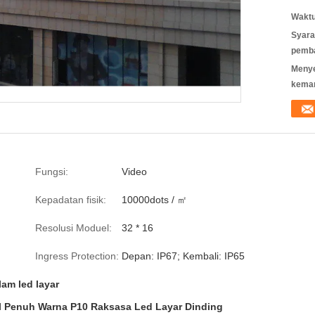
Waktu
Syara
pemb
Meny
kema
Fungsi:
Video
Kepadatan fisik:
10000dots / ㎡
Resolusi Moduel:
32 * 16
Ingress Protection:
Depan: IP67; Kembali: IP65
am led layar
l Penuh Warna P10 Raksasa Led Layar Dinding