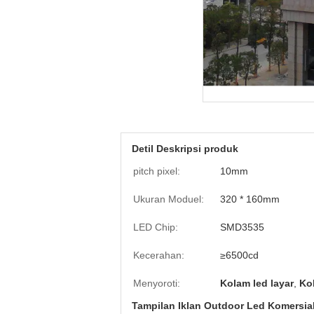
Detil Deskripsi produk
pitch pixel:
10mm
Ukuran Moduel:
320 * 160mm
LED Chip:
SMD3535
Kecerahan:
≥6500cd
Menyoroti:
Kolam led layar
,
Kol
Tampilan Iklan Outdoor Led Komersia