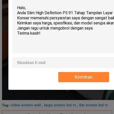
Kirimkan
video screen wall
large screen led tv
flat screen led tv
Tag:
,
,