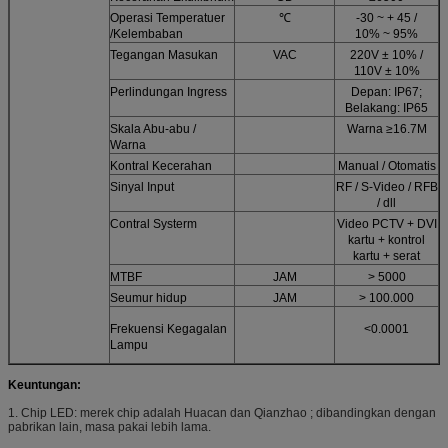
Operasi Temperatuer
℃
-30 ~ + 45 /
/Kelembaban
10% ~ 95%
Tegangan Masukan
VAC
220V ± 10% /
110V ± 10%
Perlindungan Ingress
Depan: IP67;
Belakang: IP65
Skala Abu-abu /
Warna ≥16.7M
Warna
Kontral Kecerahan
Manual / Otomatis
Sinyal Input
RF / S-Video / RFB
/ dll
Contral Systerm
Video PCTV + DVI
kartu + kontrol
kartu + serat
MTBF
JAM
> 5000
Seumur hidup
JAM
> 100.000
Frekuensi Kegagalan
<0.0001
Lampu
Keuntungan:
1.
Chip LED: merek chip adalah Huacan dan Qianzhao
;
dibandingkan dengan
pabrikan lain, masa pakai lebih lama.