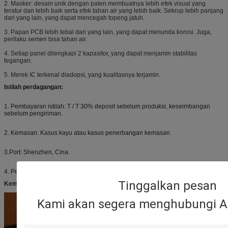
2.
Masker: desain unik dengan paten membuatnya lebih efek visual yang
teratur dan lebih baik serta efek tahan air yang lebih baik.
Sekrup lebih panjang
dari yang lain, yang dapat mencegah topeng jatuh.
3.
Papan PCB lebih tebal dari yang lain, yang dapat menunda korosi.
Juga,
perilaku semen bisa tahan air.
4.
Setiap panel dilengkapi 2 kapasitor, yang dapat menjamin stabilitas
tegangan.
5. Merek IC terkenal diadopsi, yang kualitasnya terjamin.
Istilah perdagangan:
1. Pembayaran istilah: T / T 30% deposit sebelum produksi, keseimbangan
sebelum pengiriman.
2. Kemasan: Kasus kayu atau kasus penerbangan kemasan.
3.Port: Shenzhen, Cina.
4. Pengiriman barang dikutip sesuai dengan permintaan anda.
Tinggalkan pesan
Kemasan Kotak Kayu
Kami akan segera menghubungi A