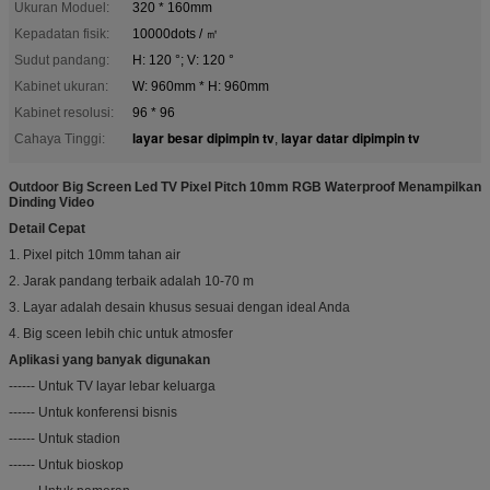
Ukuran Moduel:
320 * 160mm
Kepadatan fisik:
10000dots / ㎡
Sudut pandang:
H: 120 °; V: 120 °
Kabinet ukuran:
W: 960mm * H: 960mm
Kabinet resolusi:
96 * 96
layar besar dipimpin tv
layar datar dipimpin tv
Cahaya Tinggi:
,
Outdoor Big Screen Led TV Pixel Pitch 10mm RGB Waterproof Menampilkan
Dinding Video
Detail Cepat
1. Pixel pitch 10mm tahan air
2. Jarak pandang terbaik adalah 10-70 m
3. Layar adalah desain khusus sesuai dengan ideal Anda
4. Big sceen lebih chic untuk atmosfer
Aplikasi yang banyak digunakan
------ Untuk TV layar lebar keluarga
------ Untuk konferensi bisnis
------ Untuk stadion
------ Untuk bioskop