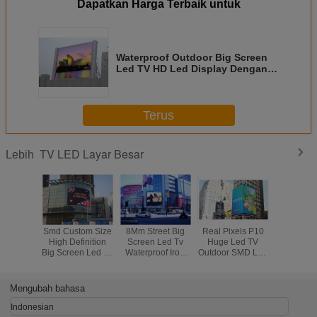
Dapatkan Harga Terbaik untuk
Waterproof Outdoor Big Screen
Led TV HD Led Display Dengan
Pixel Pitch 10mm RGB
Terus
TV LED Layar Besar
Lebih
Smd Custom Size
8Mm Street Big
Real Pixels P10
P5 Outdo
High Definition
Screen Led Tv
Huge Led TV
Big Scre
Big Screen Led Tv
Waterproof Iron
Outdoor SMD Led
TV for Adv
, Waterproof
Cabinet For
Display Dengan
With L
Stage Led Screen
Business
320 * 160mm
Synchr
Advertisement
SMD3535
Contro
Mengubah bahasa
Indonesian