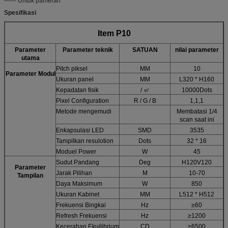
------ Untuk pameran
Spesifikasi
Item P10
Parameter
Parameter teknik
SATUAN
nilai parameter
utama
Pitch piksel
MM
10
Parameter Modul
Ukuran panel
MM
L320 * H160
Kepadatan fisik
/ ㎡
10000Dots
Pixel Configuration
R / G / B
1,1,1
Metode mengemudi
Membatasi 1/4
scan saat ini
Enkapsulasi LED
SMD
3535
Tampilkan resulotion
Dots
32 * 16
Moduel Power
W
45
Sudut Pandang
Deg
H120V120
Parameter
Jarak Pilihan
M
10-70
Tampilan
Daya Maksimum
W
850
Ukuran Kabinet
MM
L512 * H512
Frekuensi Bingkai
Hz
≥60
Refresh Frekuensi
Hz
≥1200
Kecerahan Ekuilibrium
CD
≥6500