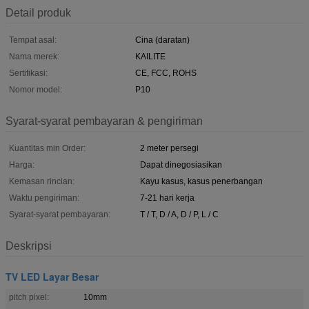
Detail produk
Tempat asal:
Cina (daratan)
Nama merek:
KAILITE
Sertifikasi:
CE, FCC, ROHS
Nomor model:
P10
Syarat-syarat pembayaran & pengiriman
Kuantitas min Order:
2 meter persegi
Harga:
Dapat dinegosiasikan
Kemasan rincian:
Kayu kasus, kasus penerbangan
Waktu pengiriman:
7-21 hari kerja
Syarat-syarat pembayaran:
T / T, D / A, D / P, L / C
Deskripsi
TV LED Layar Besar
pitch pixel:
10mm