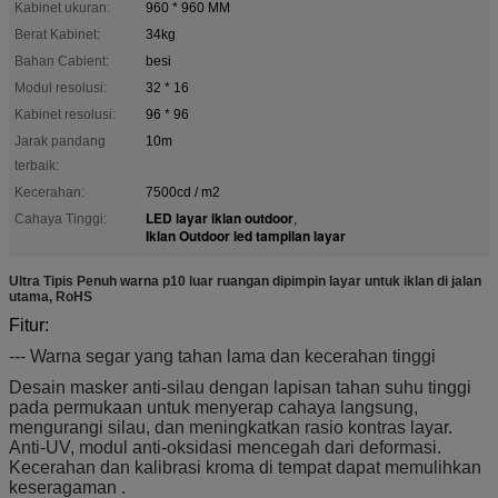
Kabinet ukuran:
960 * 960 MM
Berat Kabinet:
34kg
Bahan Cabient:
besi
Modul resolusi:
32 * 16
Kabinet resolusi:
96 * 96
Jarak pandang
10m
terbaik:
Kecerahan:
7500cd / m2
LED layar iklan outdoor
Cahaya Tinggi:
,
Iklan Outdoor led tampilan layar
Ultra Tipis Penuh warna p10 luar ruangan dipimpin layar untuk iklan di jalan
utama, RoHS
Fitur:
--- Warna segar yang tahan lama dan kecerahan tinggi
Desain masker anti-silau dengan lapisan tahan suhu tinggi
pada permukaan untuk menyerap cahaya langsung,
mengurangi silau, dan meningkatkan rasio kontras layar.
Anti-UV, modul anti-oksidasi mencegah dari deformasi.
Kecerahan dan kalibrasi kroma di tempat dapat memulihkan
keseragaman
.