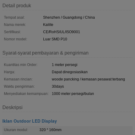
Detail produk
Tempat asal:
Shenzhen / Guangdong / China
Nama merek:
Kailite
Sertifikasi:
CE/RoHS/UL/ISO9001
Nomor model:
Luar SMD P10
Syarat-syarat pembayaran & pengiriman
Kuantitas min Order:
1 meter persegi
Harga:
Dapat dinegosiasikan
Kemasan rincian:
woode pancking / kemasan pesawat terbang
Waktu pengiriman:
30days
Menyediakan kemampuan:
1000 meter persegi/bulan
Deskripsi
Iklan Outdoor LED Display
Ukuran modul:
320 * 160mm