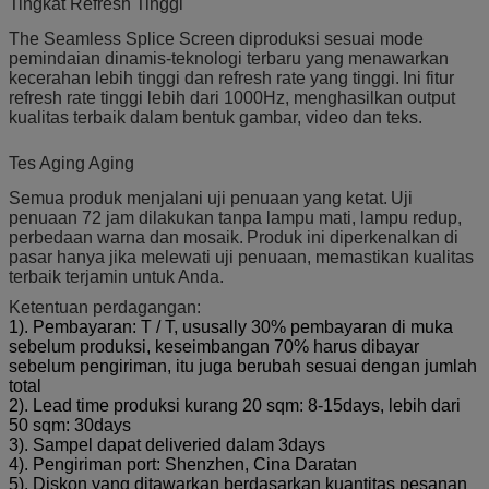
Tingkat Refresh Tinggi
The Seamless Splice Screen diproduksi sesuai mode
pemindaian dinamis-teknologi terbaru yang menawarkan
kecerahan lebih tinggi dan refresh rate yang tinggi.
Ini fitur
refresh rate tinggi lebih dari 1000Hz, menghasilkan output
kualitas terbaik dalam bentuk gambar, video dan teks.
Tes Aging Aging
Semua produk menjalani uji penuaan yang ketat.
Uji
penuaan 72 jam dilakukan tanpa lampu mati, lampu redup,
perbedaan warna dan mosaik.
Produk ini diperkenalkan di
pasar hanya jika melewati uji penuaan, memastikan kualitas
terbaik terjamin untuk Anda.
Ketentuan perdagangan:
1). Pembayaran: T / T, ususally 30% pembayaran di muka
sebelum produksi, keseimbangan 70% harus dibayar
sebelum pengiriman, itu juga berubah sesuai dengan jumlah
total
2). Lead time produksi kurang 20 sqm: 8-15days, lebih dari
50 sqm: 30days
3). Sampel dapat deliveried dalam 3days
4). Pengiriman port: Shenzhen, Cina Daratan
5). Diskon yang ditawarkan berdasarkan kuantitas pesanan