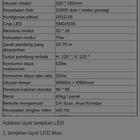
Ukuran modul
320 * 160mm
Kepadatan fisik
10000 dots / meter persegi
Konfigurasi piksel
1R1G1B
Chip LED
SMD3535
Resolusi modul
32 * 16
Kekuatan modul
70w
Jarak pandang yang
10-70 m
disarankan
Sudut pandang terbaik
H: 120 °;
V: 120 °
Konsumsi daya
620w
maksimum
Konsumsi daya rata-rata
250w
Ukuran lemari
W960m × H960mm
Resolusi kabinet standar
96 * 96
Berat
40kg / panel
Metode mengemudi
1/4 Scan, Arus Konstan
Kecepatan bingkai video
≥60 Hz
Refresh rate
≥1200Hz
Aplikasi layar tampilan LED
Kecerahan keseimbangan
≥6000cd
putih
1, tampilan layar LED Iklan
Suhu operasi /
-30 ℃ ~ + 45 ℃