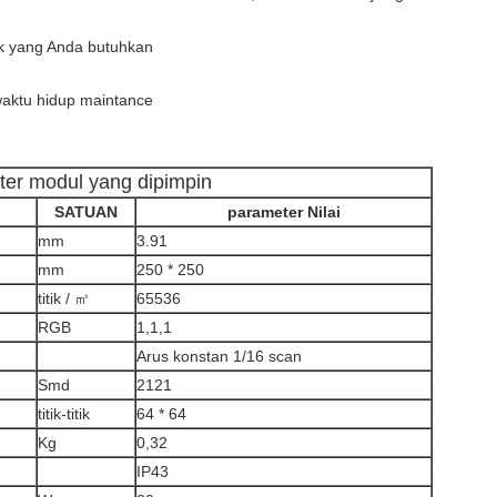
k yang Anda butuhkan
waktu hidup maintance
er modul yang dipimpin
SATUAN
parameter Nilai
mm
3.91
mm
250 * 250
titik / ㎡
65536
RGB
1,1,1
Arus konstan 1/16 scan
Smd
2121
titik-titik
64 * 64
Kg
0,32
IP43