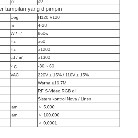
W
20
r tampilan yang dipimpin
Deg.
H120 V120
m
4-28
W / ㎡
860w
Hz
≥60
Hz
≥1200
cd / ㎡
≥1300
0
-30 ~ 60
C
VAC
220V ± 15% / 110V ± 15%
Warna ≥16.7M
RF S-Video RGB dll
Sistem kontrol Nova / Linsn
jam
＞ 5.000
jam
＞ 100.000
＜ 0,0001