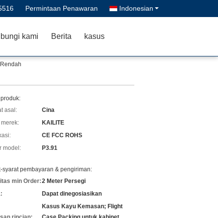
5516
Permintaan Penawaran
Indonesian
bungi kami
Berita
kasus
a Rendah
 produk:
t asal:
Cina
merek:
KAILITE
kasi:
CE FCC ROHS
 model:
P3.91
t-syarat pembayaran & pengiriman:
itas min Order:
2 Meter Persegi
:
Dapat dinegosiasikan
Kasus Kayu Kemasan; Flight
an rincian:
Case Packing untuk kabinet