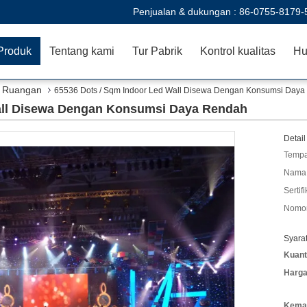
Penjualan & dukungan :
86-0755-8179-
Produk
Tentang kami
Tur Pabrik
Kontrol kualitas
Hu
n Ruangan
65536 Dots / Sqm Indoor Led Wall Disewa Dengan Konsumsi Day
all Disewa Dengan Konsumsi Daya Rendah
Detail
Tempa
Nama 
Sertifi
Nomor
Syara
Kuant
Harga
Kemas