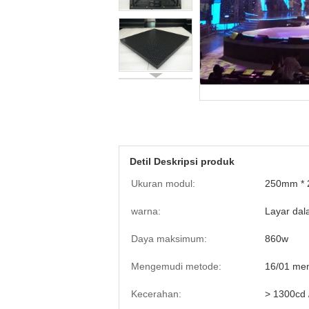
Detil Deskripsi produk
Ukuran modul:
250mm *
warna:
Layar da
Daya maksimum:
860w
Mengemudi metode:
16/01 mem
Kecerahan:
> 1300cd 