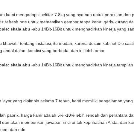
nium kami mengadopsi sekitar 7.8kg yang nyaman untuk perakitan dan
z refresh rate untuk memastikan gambar tanpa kerut, garis-kurang dan
cale: skala abu
-abu 14Bit-16Bit untuk menghadirkan kinerja yang san
u khawatir tentang instalasi, itu mudah, karena desain kabinet Die ca
 andal dalam kondisi yang berbeda, dan ini lebih aman
cale: skala abu
-abu 14Bit-16Bit untuk menghadirkan kinerja tampil
 layar yang dipimpin selama 7 tahun, kami memiliki pengalaman yang 
ah pabrik, harga kami adalah 5% -10% lebih rendah dari perantara d
l
dan akan memberikan jawaban rinci untuk keprihatinan Anda, dan ka
n oem dan odm