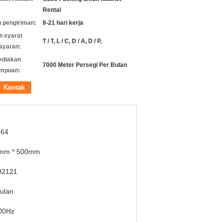
Rental
 pengiriman:
8-21 hari kerja
t-syarat
T / T, L / C, D / A, D / P,
ayaran:
ediakan
7000 Meter Persegi Per Bulan
mpuan:
Kontak
 64
mm * 500mm
2121
ulan
00Hz