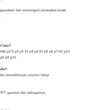
ggunakan dan menangani perangkat lunak.
.
l lain?
liki p2.5 p3 p3.91 p4 p4.81 p5 p6 p7.62 p10
 p6 p8 p10
nda?
n dan pemeliharaan seumur hidup
, PPT, gambar dan sebagainya