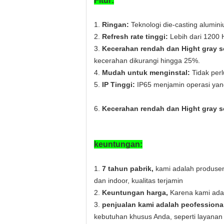
Fitur:
1.
Ringan:
Teknologi die-casting alumi
2.
Refresh rate tinggi:
Lebih dari 1200 H
3.
Kecerahan rendah dan Hight gray s
kecerahan dikurangi hingga 25%.
4.
Mudah untuk menginstal:
Tidak perl
5.
IP Tinggi:
IP65 menjamin operasi yang
6.
Kecerahan rendah dan Hight gray s
keuntungan:
1.
7 tahun pabrik,
kami adalah produsen
dan indoor, kualitas terjamin
2.
Keuntungan harga,
Karena kami adal
3.
penjualan kami adalah peofessiona
kebutuhan khusus Anda, seperti layana