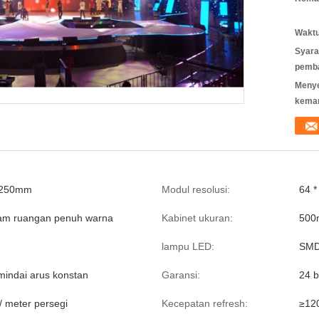
Waktu
Syara
pemb
Meny
kema
 250mm
Modul resolusi:
64 *
lam ruangan penuh warna
Kabinet ukuran:
500
lampu LED:
SMD
indai arus konstan
Garansi:
24 b
/ meter persegi
Kecepatan refresh:
≥12