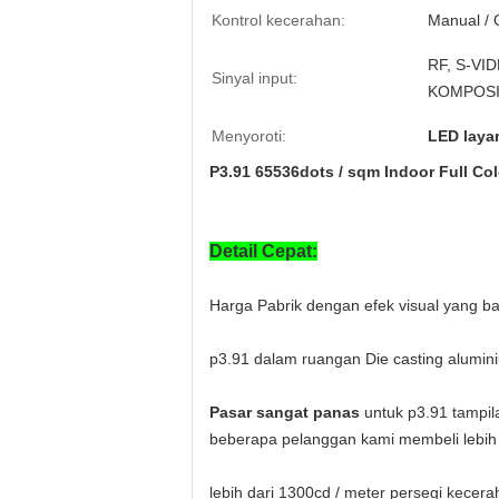
Kontrol kecerahan:
Manual / 
RF, S-VI
Sinyal input:
KOMPOSIS
Menyoroti:
LED laya
P3.91 65536dots / sqm Indoor Full Co
Detail Cepat:
Harga Pabrik dengan efek visual yang b
p3.91 dalam ruangan Die casting alumi
Pasar sangat panas
untuk p3.91 tampil
beberapa pelanggan kami membeli lebih
lebih dari 1300cd / meter persegi kecera