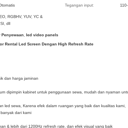
Otomatis
Tegangan input:
110
DEO, RGBHV, YUV, YC &
I, dll
r Penyewaan
,
led video panels
lor Rental Led Screen Dengan High Refresh Rate
aik dan harga jaminan
nium dipimpin kabinet untuk penggunaan sewa, mudah dan nyaman unt
an led sewa, Karena efek dalam ruangan yang baik dan kualitas kami,
 banyak dari kami
han & lebih dari 1200Hz refresh rate, dan efek visual yang baik