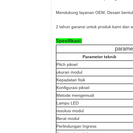
Mendukung layanan OEM, Desain bentu
2 tahun garansi untuk produk kami dan 
Spesifikasi:
paramet
Parameter teknik
Pitch piksel
ukuran modul
Kepadatan fisik
Konfigurasi piksel
Metode mengemudi
Lampu LED
resolusi modul
Berat modul
Perlindungan Ingress