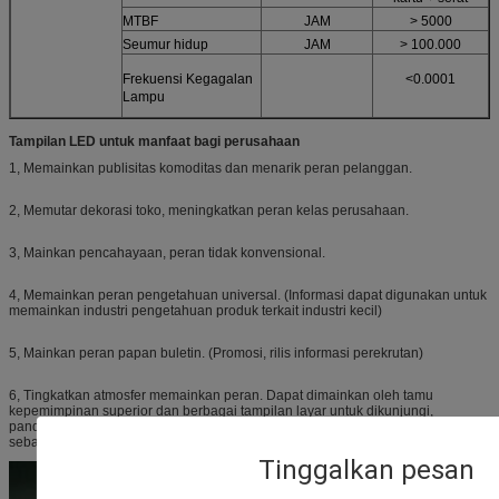
MTBF
JAM
> 5000
Seumur hidup
JAM
> 100.000
Frekuensi Kegagalan
<0.0001
Lampu
Tampilan LED untuk manfaat bagi perusahaan
1, Memainkan publisitas komoditas dan menarik peran pelanggan.
2, Memutar dekorasi toko, meningkatkan peran kelas perusahaan.
3, Mainkan pencahayaan, peran tidak konvensional.
4, Memainkan peran pengetahuan universal. (Informasi dapat digunakan untuk
memainkan industri pengetahuan produk terkait industri kecil)
5, Mainkan peran papan buletin. (Promosi, rilis informasi perekrutan)
6, Tingkatkan atmosfer memainkan peran. Dapat dimainkan oleh tamu
kepemimpinan superior dan berbagai tampilan layar untuk dikunjungi,
panduan kata sambutan, berbagai festival utama dirayakan kata-kata dan
sebagainya.
Tinggalkan pesan