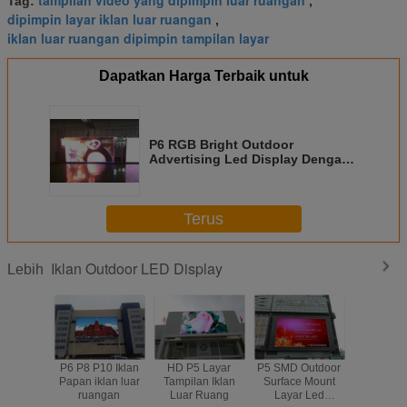
tampilan video yang dipimpin luar ruangan
Tag:
,
dipimpin layar iklan luar ruangan
,
iklan luar ruangan dipimpin tampilan layar
Dapatkan Harga Terbaik untuk
P6 RGB Bright Outdoor
Advertising Led Display Dengan
Sudut Pandang Lebar
Terus
Iklan Outdoor LED Display
Lebih
P6 P8 P10 Iklan
HD P5 Layar
P5 SMD Outdoor
Layar Ikl
Papan iklan luar
Tampilan Iklan
Surface Mount
Outd
ruangan
Luar Ruang
Layar Led
SMD192