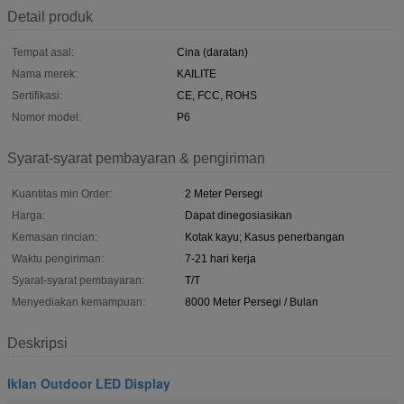
Detail produk
Tempat asal:
Cina (daratan)
Nama merek:
KAILITE
Sertifikasi:
CE, FCC, ROHS
Nomor model:
P6
Syarat-syarat pembayaran & pengiriman
Kuantitas min Order:
2 Meter Persegi
Harga:
Dapat dinegosiasikan
Kemasan rincian:
Kotak kayu; Kasus penerbangan
Waktu pengiriman:
7-21 hari kerja
Syarat-syarat pembayaran:
T/T
Menyediakan kemampuan:
8000 Meter Persegi / Bulan
Deskripsi
Iklan Outdoor LED Display