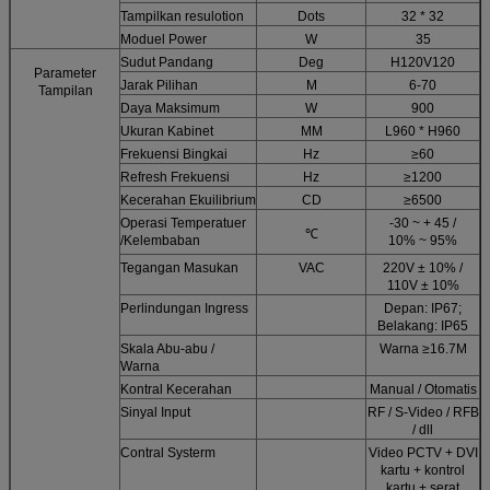
Tampilkan resulotion
Dots
32 * 32
Moduel Power
W
35
Sudut Pandang
Deg
H120V120
Parameter
Jarak Pilihan
M
6-70
Tampilan
Daya Maksimum
W
900
Ukuran Kabinet
MM
L960 * H960
Frekuensi Bingkai
Hz
≥60
Refresh Frekuensi
Hz
≥1200
Kecerahan Ekuilibrium
CD
≥6500
Operasi Temperatuer
-30 ~ + 45 /
℃
/Kelembaban
10% ~ 95%
Tegangan Masukan
VAC
220V ± 10% /
110V ± 10%
Perlindungan Ingress
Depan: IP67;
Belakang: IP65
Skala Abu-abu /
Warna ≥16.7M
Warna
Kontral Kecerahan
Manual / Otomatis
Sinyal Input
RF / S-Video / RFB
/ dll
Contral Systerm
Video PCTV + DVI
kartu + kontrol
kartu + serat