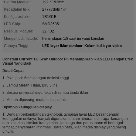
Ukuran Moduel:
192 * 192mm
Kepadatan fisik:
27777dots / ㎡
Konfigurasi pixel:
1R1G1B
LED Chip:
SMD3535
Resolusi Moduel:
32 * 32
Mengemudi metode:
Pemindaian 1/8 saat ini yang konstan
LED layar iklan outdoor
Kolam led layar video
Cahaya Tinggi:
,
Constant Current 1/8 Scan Outdoor P6 Menampilkan Iklan LED Dengan Efek
Visual Yang Baik
Detail Cepat
1. Pixel pitch 6mm dengan definisi tinggi
2. Lampu Merah, Hijau, Biru 3 in1
3. Secara universal digunakan di semua tanda iklan
4. Mudah dipasang, mudah disesuaikan
Dipimpin keunggulan display
1. Dengan perkembangan teknologi, tampilan layar LED besar dengan
keunggulan uniknya, banyak digunakan dalam hiburan olahraga, keuangan
dan sekuritas, stasiun transportasi, lembaga dan perusahaan di berbagai
tempat, penyebaran informasi, siaran pers, iklan media display yang paling
umum.