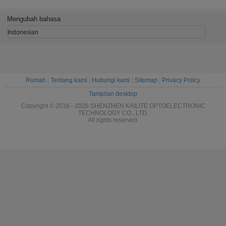
Outdoor
Dengan Ga
Advertising
Tah
Perbaiki Instalasi
Mengubah bahasa
Indonesian
Rumah
|
Tentang kami
|
Hubungi kami
|
Sitemap
|
Privacy Policy
Tampilan desktop
Copyright © 2016 - 2026 SHENZHEN KAILITE OPTOELECTRONIC
TECHNOLOGY CO., LTD.
All rights reserved.