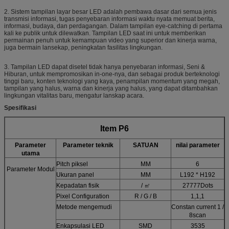
2. Sistem tampilan layar besar LED adalah pembawa dasar dari semua jenis
transmisi informasi, tugas penyebaran informasi waktu nyata memuat berita,
informasi, budaya, dan perdagangan. Dalam tampilan eye-catching di pertama
kali ke publik untuk dilewatkan. Tampilan LED saat ini untuk memberikan
permainan penuh untuk kemampuan video yang superior dan kinerja warna,
juga bermain lansekap, peningkatan fasilitas lingkungan.
3. Tampilan LED dapat disetel tidak hanya penyebaran informasi, Seni &
Hiburan, untuk mempromosikan in-one-nya, dan sebagai produk berteknologi
tinggi baru, konten teknologi yang kaya, penampilan momentum yang megah,
tampilan yang halus, warna dan kinerja yang halus, yang dapat ditambahkan
lingkungan vitalitas baru, mengatur lanskap acara.
Spesifikasi
Item P6
Parameter
Parameter teknik
SATUAN
nilai parameter
utama
Pitch piksel
MM
6
Parameter Modul
Ukuran panel
MM
L192 * H192
Kepadatan fisik
/ ㎡
27777Dots
Pixel Configuration
R / G / B
1,1,1
Metode mengemudi
Constan current 1 /
8scan
Enkapsulasi LED
SMD
3535