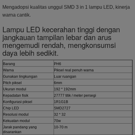
Mengadopsi kualitas unggul SMD 3 in 1 lampu LED, kinerja
warna cantik.
Lampu LED kecerahan tinggi dengan
jangkauan tampilan lebar dan arus
mengemudi rendah, mengkonsumsi
daya lebih sedikit.
Barang
PH6
Warna
Piksel real penuh warna
Gunakan lingkungan
Luar ruangan
Pitch piksel
6mm
Ukuran modul
192 * 192mm
Kepadatan fisik
27777 titik / meter persegi
Konfigurasi piksel
1R1G1B
Chip LED
SMD2727
Resolusi modul
32 * 32
Kekuatan modul
70w
Jarak pandang yang
10-70 m
disarankan