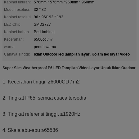
Kabinet ukuran:
576mm * 576mm / 960mm * 960mm
Modul resolusi:
32 * 32
Kabinet resolusi:
96 * 96/192 * 192
LED Chip:
SMD2727
Kabinet bahan:
Besi kabinet
Kecerahan:
6500cd / ㎡
warna:
penuh warna
Iklan Outdoor led tampilan layar
Kolam led layar video
Cahaya Tinggi:
,
Super Slim Weatherproof P6 LED Tampilan Video Layar Untuk Iklan Outdoor
1. Kecerahan tinggi, ≥6000CD / m2
2. Tingkat IP65, semua cuaca tersedia
3. Tingkat referensi tinggi, ≥1920Hz
4. Skala abu-abu ≥65536