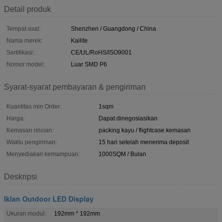
Detail produk
Tempat asal:
Shenzhen / Guangdong / China
Nama merek:
Kailite
Sertifikasi:
CE/UL/RoHS/ISO9001
Nomor model:
Luar SMD P6
Syarat-syarat pembayaran & pengiriman
Kuantitas min Order:
1sqm
Harga:
Dapat dinegosiasikan
Kemasan rincian:
packing kayu / flightcase kemasan
Waktu pengiriman:
15 hari setelah menerima deposit
Menyediakan kemampuan:
1000SQM / Bulan
Deskripsi
Iklan Outdoor LED Display
Ukuran modul:
192mm * 192mm