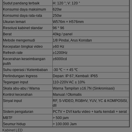
Sudut pandang terbaik
H: 120 °; V: 120 °
Konsumsi daya maksimum
620w
Konsumsi daya rata-rata
250w
Ukuran lemari
W576m × H576mm
Resolusi kabinet standar
96 * 96
Berat
40kg / panel
Metode mengemudi
1/8 Pindai, Arus Konstan
Kecepatan bingkai video
≥60 Hz
Refresh rate
≥1200Hz
Kecerahan keseimbangan
≥6000cd
putih
Suhu operasi / Kelembaban
-30 ℃ ~ + 45 ℃
Perlindungan Ingress
Depan: IP 67; Kembali: IP65
Tegangan input
110-220V AC ± 10%
Skala abu-abu / Warna
Warna Tampilan ≥16.7N (Sinkronisasi)
Kontrol kecerahan
Manual / Otomatis
Sinyal input
RF, S-VIDEO, RGBHV, YUV, YC & KOMPOSISI,
dll
Sistem pengaturan
PCTV + DVI kartu video + kartu kendali + serat
MBTF
> 500 jam
Seumur hidup
> 100.000 Jam
Kabinet LED
Tingkatnya
<0.0002