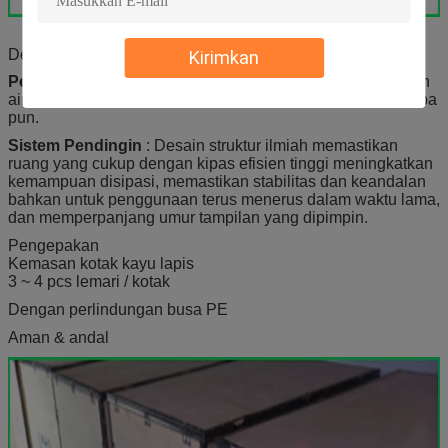
Desain pintar LED kabinet
Kirimkan
Peringkat IP
: Tingkat tahan air IP65 (depan), Tingkat tahan
air IP54 (belakang), tanpa rasa takut pada kondisi cuaca apa
pun.
Sistem Pendingin
: Desain struktur ilmiah memastikan
ruang yang cukup dengan kipas efisien tinggi meningkatkan
kemampuan disipasi, memastikan stabilitas dan keandalan
bahkan untuk penggunaan terus menerus dalam waktu lama,
dan memperpanjang umur tampilan yang dipimpin.
Pengepakan
Kemasan kotak kayu lapis
3 ~ 4 pcs lemari / kotak
Dengan perlindungan busa PE
Aman & andal