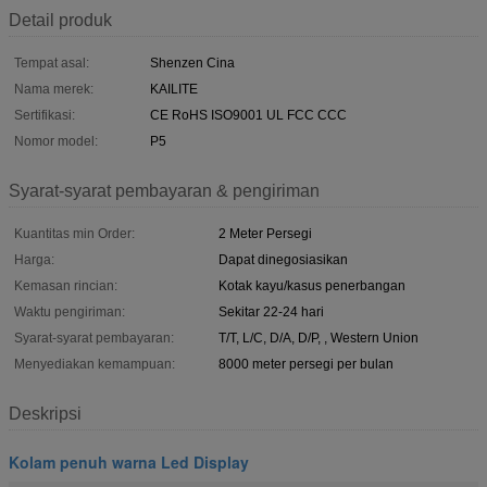
Detail produk
Tempat asal:
Shenzen Cina
Nama merek:
KAILITE
Sertifikasi:
CE RoHS ISO9001 UL FCC CCC
Nomor model:
P5
Syarat-syarat pembayaran & pengiriman
Kuantitas min Order:
2 Meter Persegi
Harga:
Dapat dinegosiasikan
Kemasan rincian:
Kotak kayu/kasus penerbangan
Waktu pengiriman:
Sekitar 22-24 hari
Syarat-syarat pembayaran:
T/T, L/C, D/A, D/P, , Western Union
Menyediakan kemampuan:
8000 meter persegi per bulan
Deskripsi
Kolam penuh warna Led Display