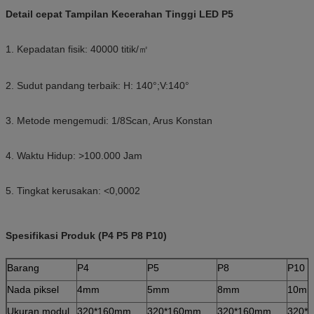
Detail cepat Tampilan Kecerahan Tinggi LED P5
1. Kepadatan fisik: 40000 titik/㎡
2. Sudut pandang terbaik: H: 140°;V:140°
3. Metode mengemudi: 1/8Scan, Arus Konstan
4. Waktu Hidup: >100.000 Jam
5. Tingkat kerusakan: <0,0002
Spesifikasi Produk (P4 P5 P8 P10)
Barang
P4
P5
P8
P10
Nada piksel
4mm
5mm
8mm
10m
Ukuran modul
320*160mm
320*160mm
320*160mm
320*