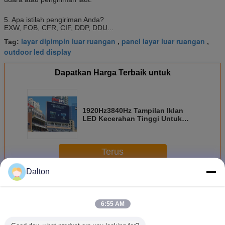
5. Apa istilah pengiriman Anda?
EXW, FOB, CFR, CIF, DDP, DDU...
layar dipimpin luar ruangan
panel layar luar ruangan
Tag:
,
,
outdoor led display
Dapatkan Harga Terbaik untuk
1920Hz3840Hz Tampilan Iklan
LED Kecerahan Tinggi Untuk
Luar
Terus
Dalton
Kolam penuh warna Led Display
Lebih
6:55 AM