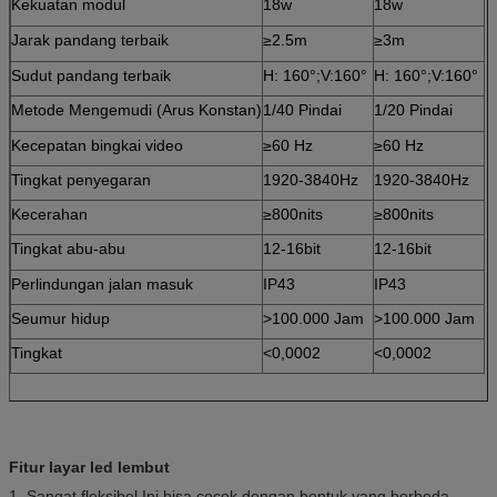
Kekuatan modul
18w
18w
Jarak pandang terbaik
≥2.5m
≥3m
Sudut pandang terbaik
H: 160°;V:160°
H: 160°;V:160°
Metode Mengemudi (Arus Konstan)
1/40 Pindai
1/20 Pindai
Kecepatan bingkai video
≥60 Hz
≥60 Hz
Tingkat penyegaran
1920-3840Hz
1920-3840Hz
Kecerahan
≥800nits
≥800nits
Tingkat abu-abu
12-16bit
12-16bit
Perlindungan jalan masuk
IP43
IP43
Seumur hidup
>100.000 Jam
>100.000 Jam
Tingkat
<0,0002
<0,0002
Fitur layar led lembut
1. Sangat fleksibel.Ini bisa cocok dengan bentuk yang berbeda