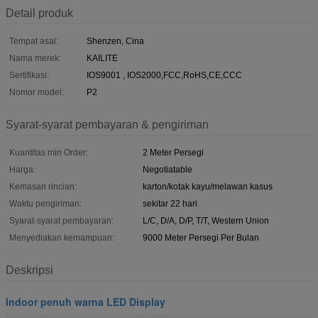
Detail produk
Tempat asal:
Shenzen, Cina
Nama merek:
KAILITE
Sertifikasi:
IOS9001 , IOS2000,FCC,RoHS,CE,CCC
Nomor model:
P2
Syarat-syarat pembayaran & pengiriman
Kuantitas min Order:
2 Meter Persegi
Harga:
Negotiatable
Kemasan rincian:
karton/kotak kayu/melawan kasus
Waktu pengiriman:
sekitar 22 hari
Syarat-syarat pembayaran:
L/C, D/A, D/P, T/T, Western Union
Menyediakan kemampuan:
9000 Meter Persegi Per Bulan
Deskripsi
Indoor penuh warna LED Display