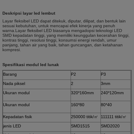
Deskripsi layar led lembut
Layar fleksibel LED dapat ditekuk, diputar, dilipat, dan bentuk lain
sesuai kebutuhan, untuk mencapai efek kinerja yang penuh
warna.Layar fleksibel LED biasanya mengadopsi teknologi LED
SMD kepadatan tinggi, yang memiliki keunggulan kecerahan tinggi,
kontras tinggi, resolusi tinggi, konsumsi energi rendah, umur
panjang, tahan air yang baik, tahan guncangan, dan ketahanan
kompresi.
Spesifikasi modul led lunak
Barang
P2
P3
Nada piksel
2
3mm
Ukuran modul
320*160mm
240*120mm
Ukuran modul
160*80
80*40
Kepadatan fisik
250000 titik/㎡
111111 titik/㎡
jenis LED
SMD1515
SMD2020