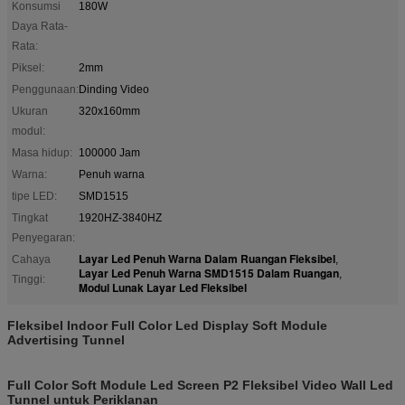
Konsumsi
180W
Daya Rata-
Rata:
Piksel:
2mm
Penggunaan:
Dinding Video
Ukuran
320x160mm
modul:
Masa hidup:
100000 Jam
Warna:
Penuh warna
tipe LED:
SMD1515
Tingkat
1920HZ-3840HZ
Penyegaran:
Layar Led Penuh Warna Dalam Ruangan Fleksibel
Cahaya
,
Layar Led Penuh Warna SMD1515 Dalam Ruangan
,
Tinggi:
Modul Lunak Layar Led Fleksibel
Fleksibel Indoor Full Color Led Display Soft Module
Advertising Tunnel
Full Color Soft Module Led Screen P2 Fleksibel Video Wall Led
Tunnel untuk Periklanan