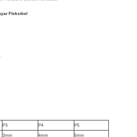
ayar Fleksibel
°
P3
P4
P5
3mm
4mm
5mm