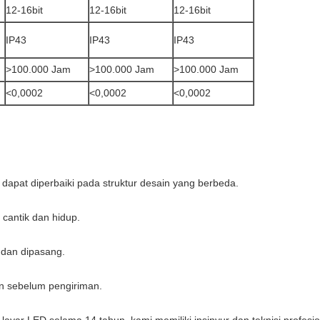
12-16bit
12-16bit
12-16bit
IP43
IP43
IP43
>100.000 Jam
>100.000 Jam
>100.000 Jam
<0,0002
<0,0002
<0,0002
 dapat diperbaiki pada struktur desain yang berbeda.
at cantik dan hidup.
 dan dipasang.
n sebelum pengiriman.