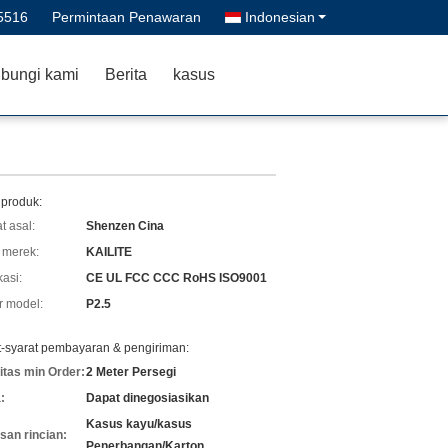
5516
Permintaan Penawaran
Indonesian
bungi kami
Berita
kasus
 produk:
t asal:
Shenzen Cina
merek:
KAILITE
kasi:
CE UL FCC CCC RoHS ISO9001
 model:
P2.5
t-syarat pembayaran & pengiriman:
itas min Order:
2 Meter Persegi
:
Dapat dinegosiasikan
Kasus kayu/kasus
an rincian:
Penerbangan/Karton