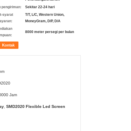
 pengiriman:
Sekitar 22-24 hari
t-syarat
T/T, L/C, Western Union,
ayaran:
MoneyGram, D/P, D/A
ediakan
8000 meter persegi per bulan
mpuan:
Kontak
mm
2020
0000 Jam
ay
,
SMD2020 Flexible Led Screen