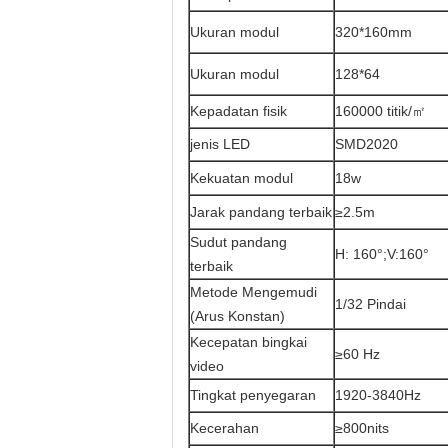
Ukuran modul
320*160mm
Ukuran modul
128*64
Kepadatan fisik
160000 titik/㎡
jenis LED
SMD2020
Kekuatan modul
18w
Jarak pandang terbaik
≥2.5m
Sudut pandang
H: 160°;V:160°
terbaik
Metode Mengemudi
1/32 Pindai
(Arus Konstan)
Kecepatan bingkai
≥60 Hz
video
Tingkat penyegaran
1920-3840Hz
Kecerahan
≥800nits