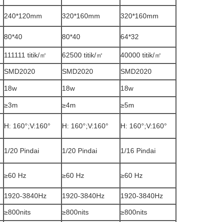
240*120mm
320*160mm
320*160mm
80*40
80*40
64*32
111111 titik/㎡
62500 titik/㎡
40000 titik/㎡
SMD2020
SMD2020
SMD2020
18w
18w
18w
≥3m
≥4m
≥5m
H: 160°;V:160°
H: 160°;V:160°
H: 160°;V:160°
1/20 Pindai
1/20 Pindai
1/16 Pindai
≥60 Hz
≥60 Hz
≥60 Hz
1920-3840Hz
1920-3840Hz
1920-3840Hz
≥800nits
≥800nits
≥800nits