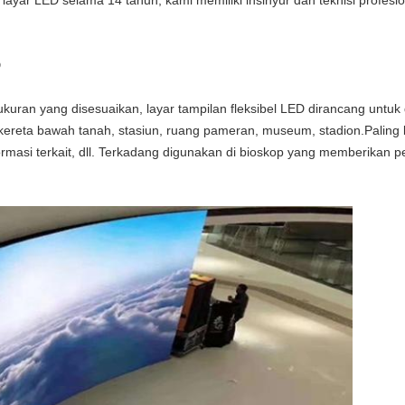
layar LED selama 14 tahun, kami memiliki insinyur dan teknisi profe
D
& ukuran yang disesuaikan, layar tampilan fleksibel LED dirancang untu
kereta bawah tanah, stasiun, ruang pameran, museum, stadion.Paling 
ormasi terkait, dll. Terkadang digunakan di bioskop yang memberikan