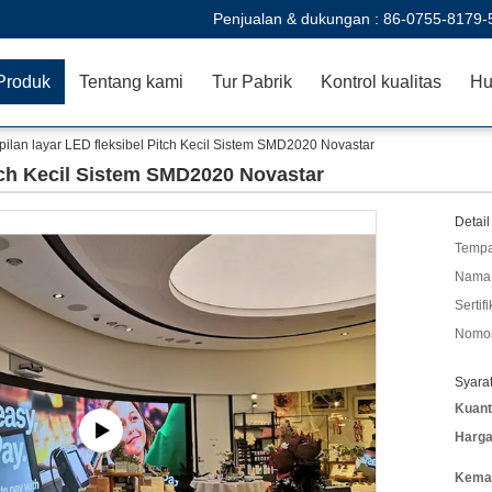
Penjualan & dukungan :
86-0755-8179-
Produk
Tentang kami
Tur Pabrik
Kontrol kualitas
Hu
ilan layar LED fleksibel Pitch Kecil Sistem SMD2020 Novastar
itch Kecil Sistem SMD2020 Novastar
Detail
Tempa
Nama 
Sertifi
Nomor
Syara
Kuant
Harga
Kemas