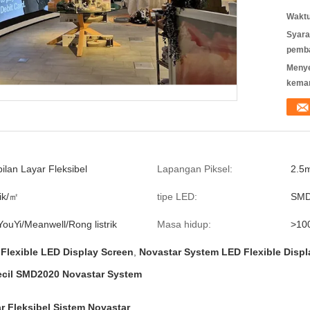
Waktu
Syara
pemb
Meny
kema
ilan Layar Fleksibel
Lapangan Piksel:
2.5
tik/㎡
tipe LED:
SMD
YouYi/Meanwell/Rong listrik
Masa hidup:
>10
 Flexible LED Display Screen
,
Novastar System LED Flexible Displ
Kecil SMD2020 Novastar System
r Fleksibel Sistem Novastar