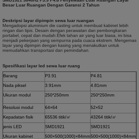
Besar Luar Ruangan Dengan Garansi 2 Tahun
Deskripsi layar dipimpin sewa luar ruangan
Mengadopsi aluminium die casting untuk membuat kabinet lebih
ringan dan tipis. Desain dengan perawatan dan pembongkaran
portabel, cepat dan mudah.Efek tahan air yang luar biasa, ini bisa
menjadi pekerjaan yang sempurna pada cuaca ekstrem. Mengemas
layar yang dipimpin dengan kasing yang menakutkan untuk
memudahkan transportasi dan pemindahan.
Spesifikasi layar led sewa luar ruang
Barang
P3.91
P4.81
Nada piksel
3.91mm
4.81mm
Ukuran modul
250*250mm
250*250mm
Resolusi modul
64×64
52×52
Kepadatan fisik
65536 titik/㎡
43264 titik/㎡
jenis LED
SMD1921
SMD1921
Ukuran kabinet
500×500(1000)×84mm
500×500(1000)×84mm