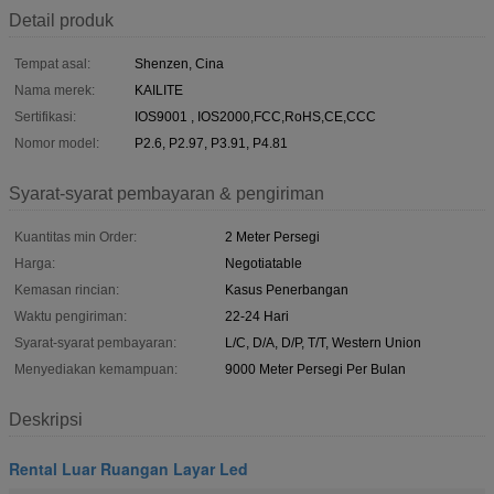
Detail produk
Tempat asal:
Shenzen, Cina
Nama merek:
KAILITE
Sertifikasi:
IOS9001 , IOS2000,FCC,RoHS,CE,CCC
Nomor model:
P2.6, P2.97, P3.91, P4.81
Syarat-syarat pembayaran & pengiriman
Kuantitas min Order:
2 Meter Persegi
Harga:
Negotiatable
Kemasan rincian:
Kasus Penerbangan
Waktu pengiriman:
22-24 Hari
Syarat-syarat pembayaran:
L/C, D/A, D/P, T/T, Western Union
Menyediakan kemampuan:
9000 Meter Persegi Per Bulan
Deskripsi
Rental Luar Ruangan Layar Led