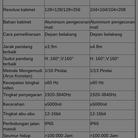
Resolusi kabinet
128×128/128×256
104×104/104×208
Bahan kabinet
Aluminium pengecoran
Aluminium pengecoran
mati
mati
Cara pemeliharaan
Depan belakang
Depan belakang
Jarak pandang
≥3,9m
≥4.8m
terbaik
Sudut pandang
H: 160°;V:160°
H: 160°;V:160°
terbaik
Metode Mengemudi
1/16 Pindai,
1/13 Pindai
(Arus Konstan)
Kecepatan bingkai
≥60 Hz
≥60 Hz
video
Tingkat penyegaran
1920-3840Hz
1920-3840Hz
Kecerahan
≥5000nit
≥5000nit
Tingkat abu-abu
12-16bit
12-16bit
Perlindungan jalan
IP65
IP65
masuk
Seumur hidup
>100.000 Jam
>100.000 Jam