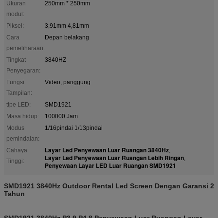
Ukuran
250mm * 250mm
modul:
Piksel:
3,91mm 4,81mm
Cara
Depan belakang
pemeliharaan:
Tingkat
3840HZ
Penyegaran:
Fungsi
Video, panggung
Tampilan:
tipe LED:
SMD1921
Masa hidup:
100000 Jam
Modus
1/16pindai 1/13pindai
pemindaian:
Layar Led Penyewaan Luar Ruangan 3840Hz
Cahaya
,
Layar Led Penyewaan Luar Ruangan Lebih Ringan
,
Tinggi:
Penyewaan Layar LED Luar Ruangan SMD1921
SMD1921 3840Hz Outdoor Rental Led Screen Dengan Garansi 2
Tahun
SMD1921 3840Hz P3.9 P4.8 Penyewaan Luar Ruangan Layar