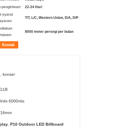
 pengiriman:
22-24 Hari
t-syarat
T/T, L/C, Western Union, D/A, D/P
ayaran:
ediakan
8000 meter persegi per bulan
mpuan:
Kontak
n, konser
G1B
nits 6000nits
*16mm
play
,
P10 Outdoor LED Billboard