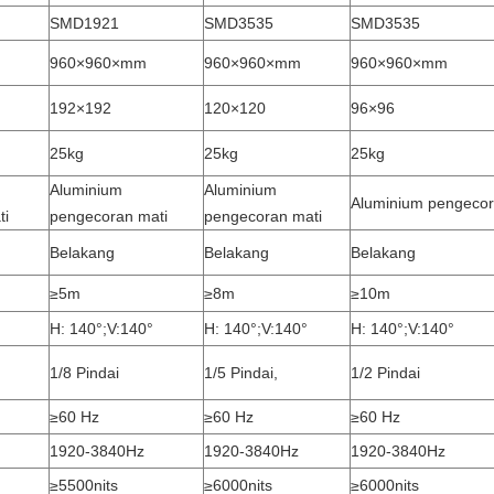
SMD1921
SMD3535
SMD3535
960×960×mm
960×960×mm
960×960×mm
192×192
120×120
96×96
25kg
25kg
25kg
Aluminium
Aluminium
Aluminium pengecor
ti
pengecoran mati
pengecoran mati
Belakang
Belakang
Belakang
≥5m
≥8m
≥10m
H: 140°;V:140°
H: 140°;V:140°
H: 140°;V:140°
1/8 Pindai
1/5 Pindai,
1/2 Pindai
≥60 Hz
≥60 Hz
≥60 Hz
1920-3840Hz
1920-3840Hz
1920-3840Hz
≥5500nits
≥6000nits
≥6000nits