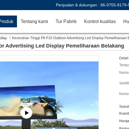
Penjualan & dukungan :
86-0755-8179-
Produk
Tentang kami
Tur Pabrik
Kontrol kualitas
Hu
play
Kecerahan Tinggi P8 P10 Outdoor Advertising Led Display Pemeliharaan 
r Advertising Led Display Pemeliharaan Belakang
Detail
Tempa
Nama 
Sertifi
Nomor
Syara
Kuant
Harga
Kemas