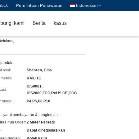
5516
Permintaan Penawaran
Indonesian
bungi kami
Berita
kasus
Belakang
 produk:
t asal:
Shenzen, Cina
merek:
KAILITE
IOS9001 ,
kasi:
IOS2000,FCC,RoHS,CE,CCC
 model:
P4,P5,P8,P10
t-syarat pembayaran & pengiriman:
itas min Order:
2 Meter Persegi
:
Dapat dinegosiasikan
an rincian:
Kotak kayu