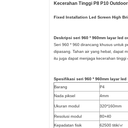
Kecerahan Tinggi P8 P10 Outdoor
Fixed Installation Led Screen High B
Deskripsi seri 960 * 960mm layar led 
Seri 960 * 960 dirancang khusus untuk 
dipasang. Tahan air yang hebat, dapat m
itu juga dapat menjaga kecerahan tinggi da
Spesifikasi seri 960 * 960mm layar led
Barang
P4
Nada piksel
4mm
Ukuran modul
320*160mm
Resolusi modul
80×40
Kepadatan fisik
62500 titik/
㎡