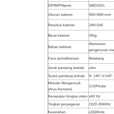
DIPIMPIN
jenis
SMD1921
Ukuran kabinet
960×960×mm
Resolusi kabinet
240×240
Berat kabinet
25kg
Aluminium
Bahan kabinet
pengecoran ma
Cara pemeliharaan
Belakang
Jarak pandang terbaik
≥4m
Sudut pandang terbaik
H: 140°;V:140°
Metode Mengemudi
1/10Pindai
(Arus Konstan)
Kecepatan bingkai video
≥60 Hz
Tingkat penyegaran
1920-3840Hz
Kecerahan
≥5500nits