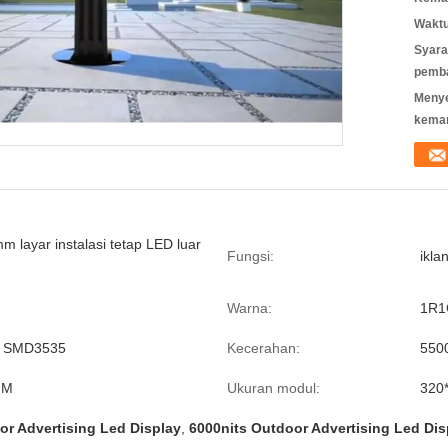
Waktu
Syara
pemb
Meny
kema
 layar instalasi tetap LED luar
Fungsi:
ikla
Warna:
1R1
 SMD3535
Kecerahan:
5500
MM
Ukuran modul:
320
or Advertising Led Display
,
6000nits Outdoor Advertising Led Dis