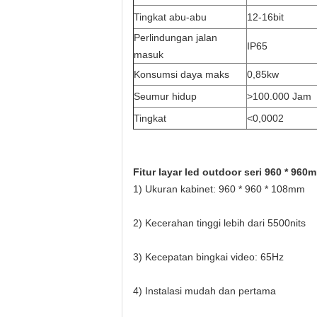
Tingkat abu-abu
12-16bit
Perlindungan jalan
IP65
masuk
Konsumsi daya maks
0,85kw
Seumur hidup
>100.000 Jam
Tingkat
<0,0002
Fitur layar led outdoor seri 960 * 960
1) Ukuran kabinet: 960 * 960 * 108mm
2) Kecerahan tinggi lebih dari 5500nits
3) Kecepatan bingkai video: 65Hz
4) Instalasi mudah dan pertama