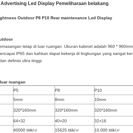
 Advertising Led Display Pemeliharaan belakang
rightness Outdoor P8 P10 Rear maintenance Led Display
outdoor
pemasangan tetap di luar ruangan. Ukuran kabinet adalah 960 * 960mm
encapai IP65 dan bahkan dapat bekerja di lingkungan yang sangat ker
n definisi ultra tinggi.
 luar ruangan
P5
P8
P10
5mm
8mm
10mm
320*160mm
320*160mm
320*160mm
64×32
40×20
32×16
40000 titik/
㎡
15625 titik/
㎡
10.000 titik/
㎡