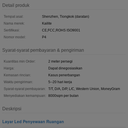
Detail produk
Tempat asal:
Shenzhen, Tiongkok (daratan)
Nama merek:
Kailite
Sertifikasi:
CE,FCC,ROHS ISO9001
Nomor model:
P4
Syarat-syarat pembayaran & pengiriman
Kuantitas min Order:
2 meter persegi
Harga:
Dapat dinegosiasikan
Kemasan rincian:
Kasus penerbangan
Waktu pengiriman:
5--20 hari kerja
Syarat-syarat pembayaran:
T/T, D/A, D/P, L/C, Western Union, MoneyGram
Menyediakan kemampuan:
8000sqm per bulan
Deskripsi
Layar Led Penyewaan Ruangan