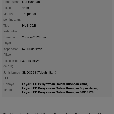
Penggunaan:
luar ruangan
Piksel:
4mm
Modus
1/8 pindai
pemindaian:
Tipe
HUB-75/B
Pelabuhan:
Dimensi
256mm * 128mm
Layar:
Kepadatan
62500dots/m2
Piksel:
Piksel modul
32 Piksel(W)
(W * H):
Jenis lampu
SMD3528 (Tubuh hitam)
LED:
Layar LED Penyewaan Dalam Ruangan 4mm
Cahaya
,
Layar LED Penyewaan Dalam Ruangan Super Jelas
,
Tinggi:
Layar LED Penyewaan Dalam Ruangan SMD3528