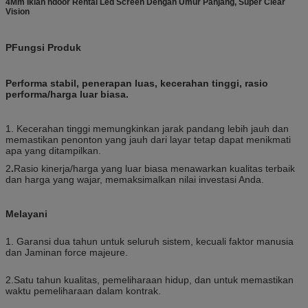
4Mm Iklan ndoor Rental Led Screen Dengan Umur Panjang, Super Clear
Vision
P
Fungsi Produk
Performa stabil, penerapan luas, kecerahan tinggi, rasio
performa/harga luar biasa.
1. Kecerahan tinggi memungkinkan jarak pandang lebih jauh dan
memastikan penonton yang jauh dari layar tetap dapat menikmati
apa yang ditampilkan.
2
.
Rasio kinerja/harga yang luar biasa menawarkan kualitas terbaik
dan harga yang wajar, memaksimalkan nilai investasi Anda.
Melayani
1. Garansi dua tahun untuk seluruh sistem, kecuali faktor manusia
dan Jaminan force majeure.
2.Satu tahun kualitas, pemeliharaan hidup, dan untuk memastikan
waktu pemeliharaan dalam kontrak.