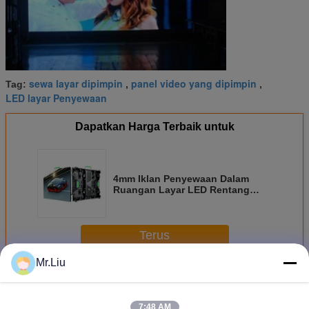
sewa layar dipimpin
panel video yang dipimpin
Tag:
,
,
LED layar Penyewaan
Dapatkan Harga Terbaik untuk
4mm Iklan Penyewaan Dalam
Ruangan Layar LED Rentang
Umur Panjang Super Clear Vision
Terus
Mr.Liu
Layar Led Penyewaan Ruangan
Lebih
7:48 AM