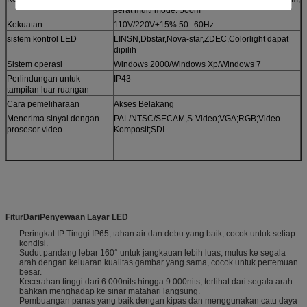
serat multi mode: 500m
Kekuatan
110V/220V±15% 50--60Hz
sistem kontrol LED
LINSN,Dbstar,Nova-star,ZDEC,Colorlight dapat
dipilih
Sistem operasi
Windows 2000/Windows Xp/Windows 7
Perlindungan untuk
IP43
tampilan luar ruangan
Cara pemeliharaan
Akses Belakang
Menerima sinyal dengan
PAL/NTSC/SECAM,S-Video;VGA;RGB;Video
prosesor video
Komposit;SDI
Fitur
Dari
Penyewaan Layar LED
Peringkat IP Tinggi IP65, tahan air dan debu yang baik, cocok untuk setiap
kondisi.
Sudut pandang lebar 160° untuk jangkauan lebih luas, mulus ke segala
arah dengan keluaran kualitas gambar yang sama, cocok untuk pertemuan
besar.
Kecerahan tinggi dari 6.000nits hingga 9.000nits, terlihat dari segala arah
bahkan menghadap ke sinar matahari langsung.
Pembuangan panas yang baik dengan kipas dan menggunakan catu daya