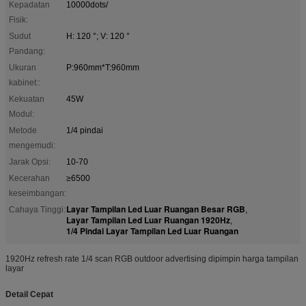
Kepadatan
10000dots/
Fisik:
Sudut
H: 120 °; V: 120 °
Pandang:
Ukuran
P:960mm*T:960mm
kabinet::
Kekuatan
45W
Modul:
Metode
1/4 pindai
mengemudi:
Jarak Opsi:
10-70
Kecerahan
≥6500
keseimbangan:
Layar Tampilan Led Luar Ruangan Besar RGB
Cahaya Tinggi:
,
Layar Tampilan Led Luar Ruangan 1920Hz
,
1/4 Pindai Layar Tampilan Led Luar Ruangan
1920Hz refresh rate 1/4 scan RGB outdoor advertising dipimpin harga tampilan
layar
Detail Cepat