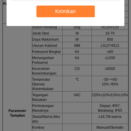
mengemudi
ini
Parameter Modul
Enkapsulasi LED
SMD
3535
Kirimkan
Resolusi tampilan
Titik
32*16
Kekuatan Modul
W
45
Sudut Pandang
Deg
H120V120
Jarak Opsi
M
10-70
Daya Maksimum
W
850
Ukuran Kabinet
MM
L512*H512
Frekuensi Bingkai
Hz
≥60
Menyegarkan
Hz
≥1200
Frekuensi
Kecerahan
CD
≥6500
Keseimbangan
Temperatur
℃
-30~+45/
Operasi
10%~95%
/Kelembaban
Tegangan
VAC
220V±10%/110V±10%
Masukan
Perlindungan
Depan: IP67;
Masuknya
Belakang: IP65
Parameter
Tampilan
Skala/Warna Abu-
≥16.7M warna
abu
Kontras
Manual/Otomatis