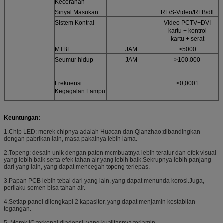
Kecerahan
Sinyal Masukan
RF/S-Video/RFB/dll
Sistem Kontral
Video PCTV+DVI
kartu + kontrol
kartu + serat
MTBF
JAM
>5000
Seumur hidup
JAM
>100.000
Frekuensi
<0,0001
Kegagalan Lampu
Keuntungan:
1.
Chip LED: merek chipnya adalah Huacan dan Qianzhao
;
dibandingkan
dengan pabrikan lain, masa pakainya lebih lama.
2.
Topeng: desain unik dengan paten membuatnya lebih teratur dan efek visual
yang lebih baik serta efek tahan air yang lebih baik.Sekrupnya lebih panjang
dari yang lain, yang dapat mencegah topeng terlepas.
3.
Papan PCB lebih tebal dari yang lain, yang dapat menunda korosi.Juga,
perilaku semen bisa tahan air.
4.
Setiap panel dilengkapi 2 kapasitor, yang dapat menjamin kestabilan
tegangan.
5. Merek IC terkenal diadopsi, yang kualitasnya terjamin.