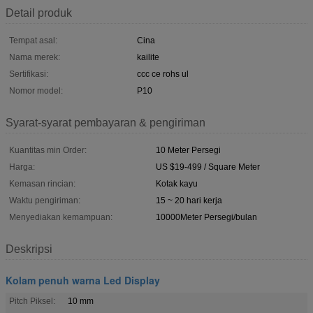
Detail produk
Tempat asal:
Cina
Nama merek:
kailite
Sertifikasi:
ccc ce rohs ul
Nomor model:
P10
Syarat-syarat pembayaran & pengiriman
Kuantitas min Order:
10 Meter Persegi
Harga:
US $19-499 / Square Meter
Kemasan rincian:
Kotak kayu
Waktu pengiriman:
15 ~ 20 hari kerja
Menyediakan kemampuan:
10000Meter Persegi/bulan
Deskripsi
Kolam penuh warna Led Display
Pitch Piksel:
10 mm