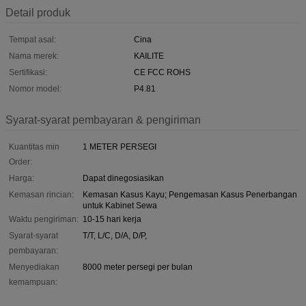
Detail produk
Tempat asal:
Cina
Nama merek:
KAILITE
Sertifikasi:
CE FCC ROHS
Nomor model:
P4.81
Syarat-syarat pembayaran & pengiriman
Kuantitas min
1 METER PERSEGI
Order:
Harga:
Dapat dinegosiasikan
Kemasan rincian:
Kemasan Kasus Kayu; Pengemasan Kasus Penerbangan
untuk Kabinet Sewa
Waktu pengiriman:
10-15 hari kerja
Syarat-syarat
T/T, L/C, D/A, D/P,
pembayaran:
Menyediakan
8000 meter persegi per bulan
kemampuan: