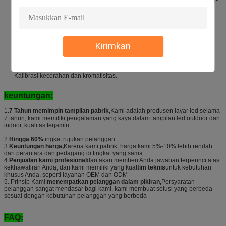
abu 16bit, Reproduksi warna nyata, tampilan berkualitas tinggi
Desain topeng semprot datar memastikan bahwa seluruh bidang layar
bebas dari lengkungan apa pun, dan koloid pelindung hitam berkualitas
tinggi digunakan untuk mewujudkan tampilan sudut penuh dari manik
lampu dengan sempurna.
Kirimkan
Koneksi mulus.
Desain khusus untuk topeng untuk mewujudkan kontras yang lebih tinggi
dan sudut pandang yang lebih besar.
Cadangan sinyal dan cadangan daya.
Kalibrasi kecerahan dan kromatisitas.
keuntungan:
1.
7 Tahun memimpin tampilan pabrik,
Kami adalah produsen layar led selama
7 tahun, kami memiliki pengalaman yang kaya dalam tampilan led outdoor dan
indoor, kualitas terjamin
2.
Hingga 60%
tingkat rujukan pelanggan
3.
Keuntungan harga,
Karena kami pabrik, harga kami 5%-10% lebih rendah
dari perantara dan pedagang di tingkat yang sama
4.
Penjualan kami profesional
dan akan memberi Anda jawaban terperinci atas
kekhawatiran Anda, dan kami memiliki yang kuat
tim teknis
untuk kebutuhan
khusus Anda, seperti layanan OEM dan ODM
5. Prinsip Kami:
menempatkan pelanggan dalam pikiran,
Persyaratan
pelanggan sangat mendasar bagi kami, kami membuat solusi yang berbeda
sesuai dengan kebutuhan pelanggan yang berbeda
FAQ: