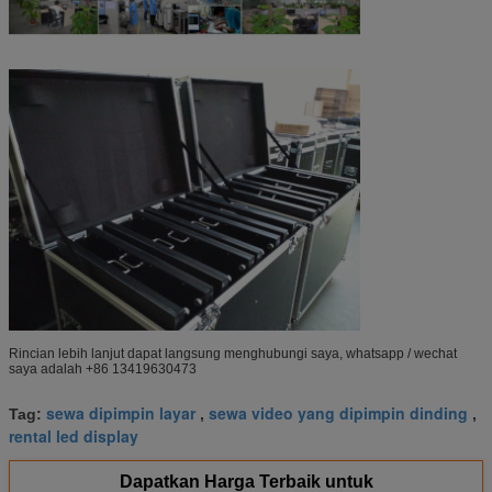
Rincian lebih lanjut dapat langsung menghubungi saya, whatsapp / wechat
saya adalah +86 13419630473
sewa dipimpin layar
sewa video yang dipimpin dinding
Tag:
,
,
rental led display
Dapatkan Harga Terbaik untuk