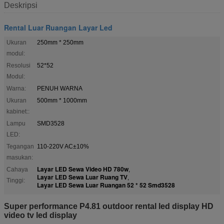
Deskripsi
Rental Luar Ruangan Layar Led
Ukuran
250mm * 250mm
modul:
Resolusi
52*52
Modul:
Warna:
PENUH WARNA
Ukuran
500mm * 1000mm
kabinet::
Lampu
SMD3528
LED:
Tegangan
110-220V AC±10%
masukan:
Layar LED Sewa Video HD 780w
Cahaya
,
Layar LED Sewa Luar Ruang TV
,
Tinggi:
Layar LED Sewa Luar Ruangan 52 * 52 Smd3528
Super performance P4.81 outdoor rental led display HD
video tv led display