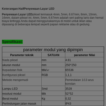
Keterangan
Hai
f
Penyewaan Layar LED
Penyewaan Layar LED
piksel termasuk 4mm, 5mm, 6.67mm, 8mm, 10mm,
16mm, dalam piksel ini, 4mm, 5mm, 6.67mm adalah seri paling laris dan hemat
biaya tertinggi.Anda dapat menggunakannya di mobil untuk iklan atau
dipasang di beberapa tempat seperti papan reklame atau di gedung.
Spesifikasi:
parameter modul yang dipimpin
Parameter teknik
SATUAN
parameter Nilai
Nada piksel
mm
4.81
ukuran modul
mm
250*250
Kepadatan fisik
titik/㎡
65536
Konfigurasi piksel
RGB
1,1,1
Metode mengemudi
Pemindaian 1/13 arus
konstan
Lampu LED
Smd
3528
resolusi modul
titik
52*52
Berat modul
Kg
0,32
Perlindungan jalan masuk
IP43