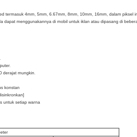
 Led termasuk 4mm, 5mm, 6.67mm, 8mm, 10mm, 16mm, dalam piksel i
Anda dapat menggunakannya di mobil untuk iklan atau dipasang di beb
.
puter.
0 derajat mungkin.
us konstan
disinkronkan]
is untuk setiap warna
eter