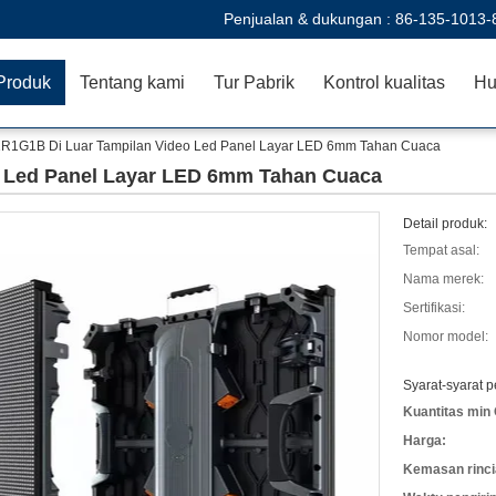
Penjualan & dukungan :
86-135-1013-
Produk
Tentang kami
Tur Pabrik
Kontrol kualitas
Hu
1R1G1B Di Luar Tampilan Video Led Panel Layar LED 6mm Tahan Cuaca
o Led Panel Layar LED 6mm Tahan Cuaca
Detail produk:
Tempat asal:
Nama merek:
Sertifikasi:
Nomor model:
Syarat-syarat 
Kuantitas min 
Harga:
Kemasan rinci