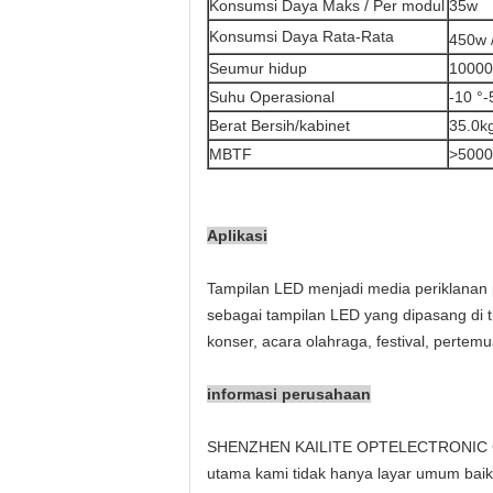
Konsumsi Daya Maks / Per modul
35w
Konsumsi Daya Rata-Rata
450w 
Seumur hidup
10000
Suhu Operasional
-10 °-
Berat Bersih/kabinet
35.0k
MBTF
>5000
Aplikasi
Tampilan LED menjadi media periklanan p
sebagai tampilan LED yang dipasang di tr
konser, acara olahraga, festival, perte
informasi perusahaan
SHENZHEN KAILITE OPTELECTRONIC CON.
utama kami tidak hanya layar umum baik