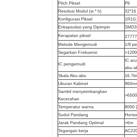
Pitch Piksel
P6
Resolusi Modul (w * h)
32*16
Konfigurasi Piksel
1R1G1
Enkapsulasi yang Dipimpin
SMD3
Kerapatan piksel
27777
Metode Mengemudi
1/8 p
Segarkan Frekuensi
>1200
IC aru
IC pengemudi
abu-ab
Skala Abu-abu
16.7bi
Ukuran Kabinet
960m
Sambil menyeimbangkan
>6500
Kecerahan
Temperatur warna
8000 
Sudut Pandang
Horis
Jarak Pandang Optimal
>6m
Tegangan kerja
AC220