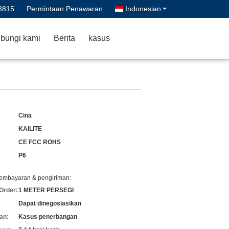
8815
Permintaan Penawaran
Indonesian
bungi kami
Berita
kasus
Cina
KAILITE
CE FCC ROHS
P6
pembayaran & pengiriman:
Order:
1 METER PERSEGI
Dapat dinegosiasikan
an:
Kasus penerbangan