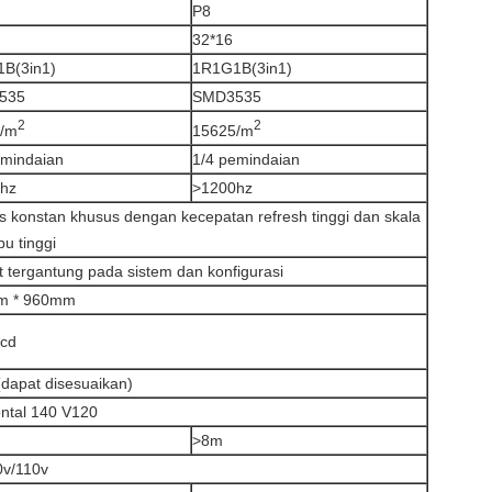
P8
32*16
B(3in1)
1R1G1B(3in1)
535
SMD3535
2
2
/m
15625/m
emindaian
1/4 pemindaian
hz
>1200hz
s konstan khusus dengan kecepatan refresh tinggi dan skala
u tinggi
t tergantung pada sistem dan konfigurasi
m * 960mm
cd
(dapat disesuaikan)
ontal 140 V120
>8m
v/110v