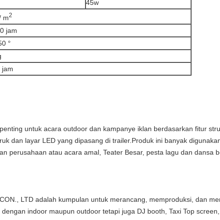
45w
2
/ m
0 jam
50 °
g
 jam
enting untuk acara outdoor dan kampanye iklan berdasarkan fitur struk
uk dan layar LED yang dipasang di trailer.Produk ini banyak digunakan 
muan perusahaan atau acara amal, Teater Besar, pesta lagu dan dansa 
, LTD adalah kumpulan untuk merancang, memproduksi, dan mema
 dengan indoor maupun outdoor tetapi juga DJ booth, Taxi Top screen