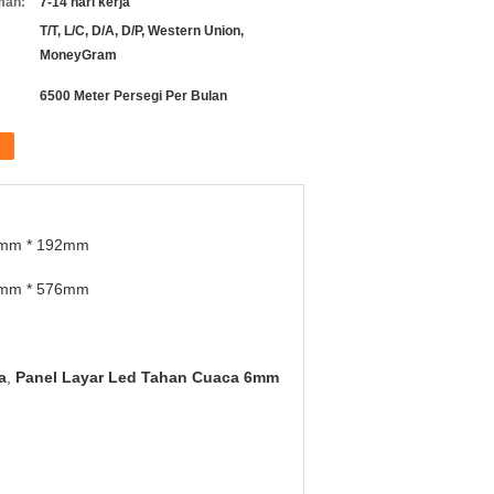
man:
7-14 hari kerja
T/T, L/C, D/A, D/P, Western Union,
MoneyGram
6500 Meter Persegi Per Bulan
mm * 192mm
mm * 576mm
a
,
Panel Layar Led Tahan Cuaca 6mm