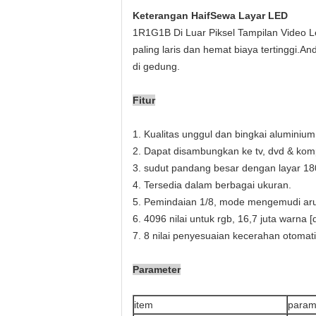
Keterangan
Hai
f
Sewa Layar LED
1R1G1B Di Luar Piksel Tampilan Video
paling laris dan hemat biaya tertinggi.
di gedung.
Fitur
1. Kualitas unggul dan bingkai aluminium
2. Dapat disambungkan ke tv, dvd & kom
3. sudut pandang besar dengan layar 18
4. Tersedia dalam berbagai ukuran.
5. Pemindaian 1/8, mode mengemudi ar
6. 4096 nilai untuk rgb, 16,7 juta warna [
7. 8 nilai penyesuaian kecerahan otomat
Parameter
item
param