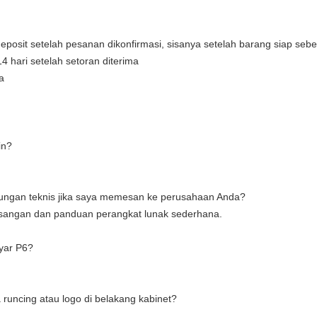
posit setelah pesanan dikonfirmasi, sisanya setelah barang siap seb
4 hari setelah setoran diterima
a
in?
ungan teknis jika saya memesan ke perusahaan Anda?
angan dan panduan perangkat lunak sederhana.
ayar P6?
runcing atau logo di belakang kabinet?