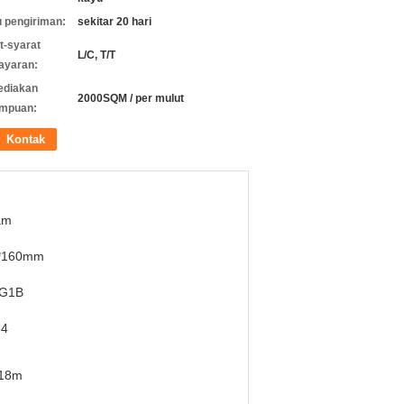
 pengiriman:
sekitar 20 hari
t-syarat
L/C, T/T
ayaran:
ediakan
2000SQM / per mulut
mpuan:
Kontak
am
*160mm
G1B
64
-18m