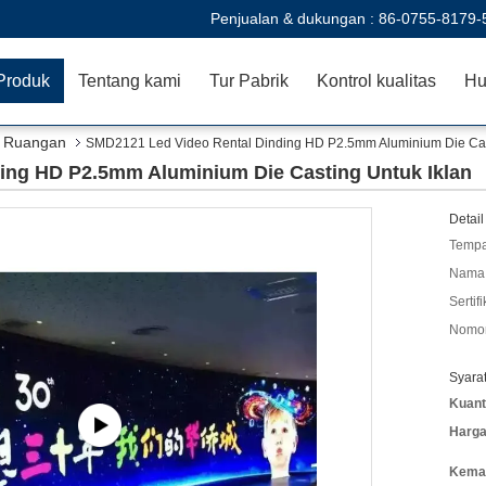
Penjualan & dukungan :
86-0755-8179-
Produk
Tentang kami
Tur Pabrik
Kontrol kualitas
Hu
n Ruangan
SMD2121 Led Video Rental Dinding HD P2.5mm Aluminium Die Cast
ing HD P2.5mm Aluminium Die Casting Untuk Iklan
Detail
Tempa
Nama 
Sertifi
Nomor
Syara
Kuant
Harga
Kemas