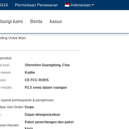
5516
Permintaan Penawaran
Indonesian
bungi kami
Berita
kasus
ing Untuk Iklan
 produk:
t asal:
Shenzhen Guangdong, Cina
merek:
Kailite
kasi:
CE FCC ROHS
 model:
P2.5 sewa dalam ruangan
t-syarat pembayaran & pengiriman:
itas min Order:
5sqm
:
Dapat dinegosiasikan
Paket penerbangan dan paket
an rincian:
kayu