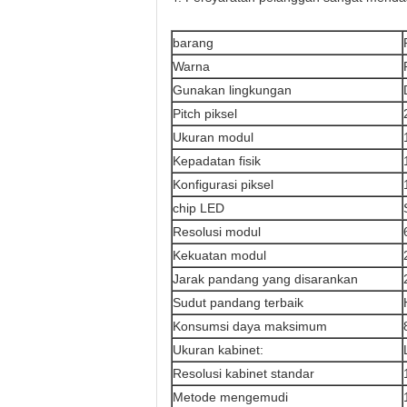
barang
Warna
Gunakan lingkungan
Pitch piksel
Ukuran modul
Kepadatan fisik
Konfigurasi piksel
chip LED
Resolusi modul
Kekuatan modul
Jarak pandang yang disarankan
Sudut pandang terbaik
Konsumsi daya maksimum
Ukuran kabinet:
Resolusi kabinet standar
Metode mengemudi