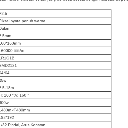
P2.5
Piksel nyata penuh warna
Dalam
2.5mm
160*160mm
160000 titik/㎡
1R1G1B
SMD2121
64*64
25w
2.5-18m
H: 160 °;V: 160 °
800w
L480m×T480mm
192*192
1/32 Pindai, Arus Konstan