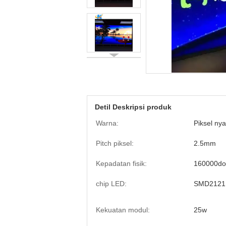
Detil Deskripsi produk
Warna:
Piksel ny
Pitch piksel:
2.5mm
Kepadatan fisik:
160000do
chip LED:
SMD2121
Kekuatan modul:
25w