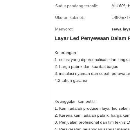
Sudut pandang terbaik:
H: 160°;
H
Ukuran kabinet::
L480m×T
Menyoroti:
sewa lay
Layar Led Penyewaan Dalam R
Keterangan:
1. solusi yang dipersonalisasi dan lengk
2. harga pabrik dan kualitas bagus
3. instalasi nyaman dan cepat, perawat
4.2 tahun garansi
Keunggulan kompetitif:
1. Kami adalah produsen layar led selama
2. Karena kami adalah pabrik, harga kam
3. Penjualan profesional dan tim teknis
4. Persyaratan pelanggan sangat menda