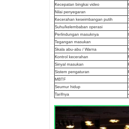
Kecepatan bingkai video
Nilai penyegaran
Kecerahan keseimbangan putih
Suhu/kelembaban operasi
Perlindungan masuknya
Tegangan masukan
Skala abu-abu / Warna
Kontrol kecerahan
Sinyal masukan
Sistem pengaturan
MBTF
Seumur hidup
Tarifnya