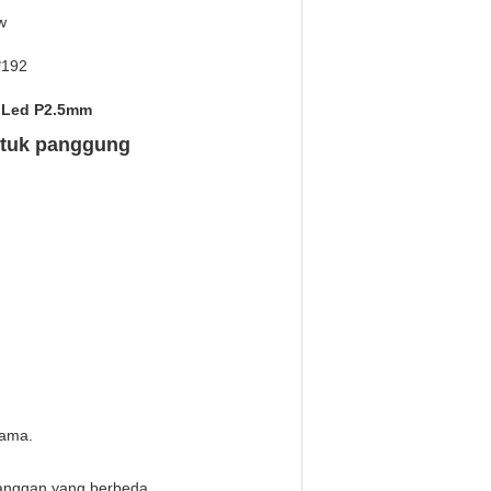
w
*192
 Led P2.5mm
ntuk panggung
sama.
langgan yang berbeda.