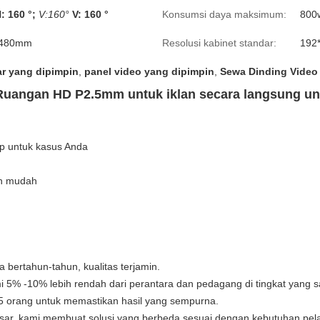
: 160 °;
V:160°
V: 160 °
Konsumsi daya maksimum:
800
480mm
Resolusi kabinet standar:
192
ar yang dipimpin
,
panel video yang dipimpin
,
Sewa Dinding Video
uangan HD P2.5mm untuk iklan secara langsung u
ap untuk kasus Anda
an mudah
 bertahun-tahun, kualitas terjamin.
i 5% -10% lebih rendah dari perantara dan pedagang di tingkat yang 
 15 orang untuk memastikan hasil yang sempurna.
sar, kami membuat solusi yang berbeda sesuai dengan kebutuhan pe