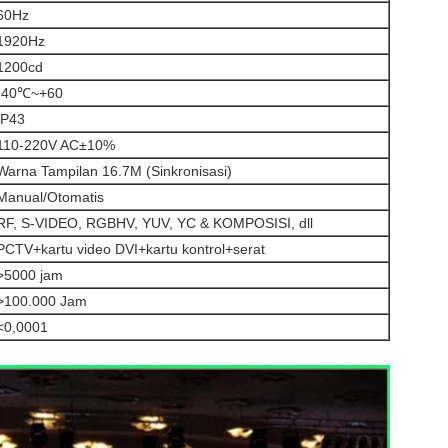
60Hz
1920Hz
1200cd
-40℃~+60
IP43
110-220V AC±10%
Warna Tampilan 16.7M (Sinkronisasi)
Manual/Otomatis
RF, S-VIDEO, RGBHV, YUV, YC & KOMPOSISI, dll
PCTV+kartu video DVI+kartu kontrol+serat
>5000 jam
>100.000 Jam
<0,0001