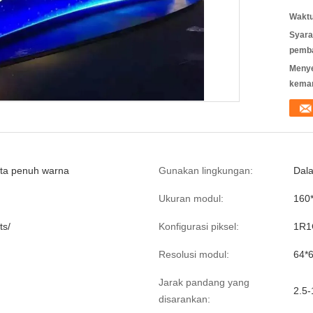
Waktu
Syara
pemb
Meny
kema
ata penuh warna
Gunakan lingkungan:
Dal
Ukuran modul:
160
ts/
Konfigurasi piksel:
1R1
Resolusi modul:
64*
Jarak pandang yang
2.5
disarankan: