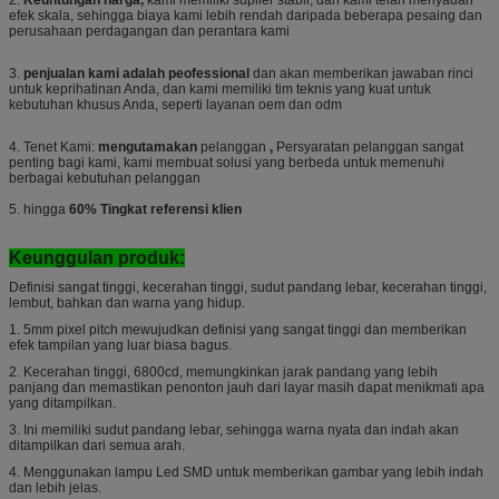
efek skala, sehingga biaya kami lebih rendah daripada beberapa pesaing dan
perusahaan perdagangan dan perantara kami
3.
penjualan kami adalah peofessional
dan akan memberikan jawaban rinci
untuk keprihatinan Anda, dan kami memiliki tim teknis yang kuat untuk
kebutuhan khusus Anda, seperti layanan oem dan odm
4. Tenet Kami:
mengutamakan
pelanggan
,
Persyaratan pelanggan sangat
penting bagi kami, kami membuat solusi yang berbeda untuk memenuhi
berbagai kebutuhan pelanggan
5. hingga
60% Tingkat referensi klien
Keunggulan produk:
Definisi sangat tinggi, kecerahan tinggi, sudut pandang lebar, kecerahan tinggi,
lembut, bahkan dan warna yang hidup.
1. 5mm pixel pitch mewujudkan definisi yang sangat tinggi dan memberikan
efek tampilan yang luar biasa bagus.
2. Kecerahan tinggi, 6800cd, memungkinkan jarak pandang yang lebih
panjang dan memastikan penonton jauh dari layar masih dapat menikmati apa
yang ditampilkan.
3. Ini memiliki sudut pandang lebar, sehingga warna nyata dan indah akan
ditampilkan dari semua arah.
4. Menggunakan lampu Led SMD untuk memberikan gambar yang lebih indah
dan lebih jelas.