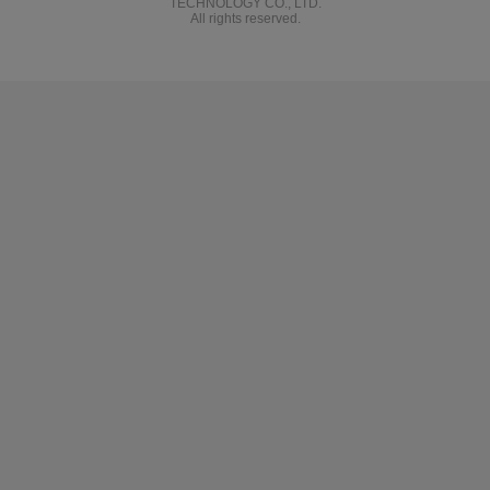
TECHNOLOGY CO., LTD.
All rights reserved.