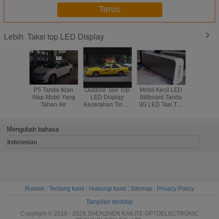
Terus
Taksi top LED Display
Lebih
P5 Tanda Iklan
Outdoor Taxi Top
Mobil Kecil LED
Taksi Re
Atap Mobil Yang
LED Display
Billboard Tanda
Tinggi To
Tahan Air
Kecerahan Tinggi
3G LED Taxi Top
Tanda Wat
P4 3G 40000 Dots
Tanda Untuk Iklan
P4 Led S
/ Sqm 1200Hz
Komersial
Tahun G
Mengubah bahasa
Indonesian
Rumah
|
Tentang kami
|
Hubungi kami
|
Sitemap
|
Privacy Policy
Tampilan desktop
Copyright © 2016 - 2026 SHENZHEN KAILITE OPTOELECTRONIC