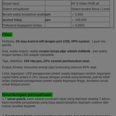
Sinyal input
RF S-Video RGB dll
Sistem pengaturan
Sistem kontrol Nova / Linsn
Berarti waktu kesalahan gratis
jam
＞ 5.000
seumur hidup
jam
＞ 100.000
Frekuensi kegagalan lampu
＜ 0,0001
Fitur:
Pertama,
3G atau kontrol wifi dengan port USB, GPS syetem
. Layar sisi
ganda.
Dua, waktu respon: waktu
respon lampu pijar adalah milidetik
, dan waktu
respon lampu LED adalah nanodetik.
Tiga, stabilitas:
100 ribu jam, 20% setelah pembusukan awal.
Empat, Kinerja: konsumsi energi pijar berkurang sebesar 80% saat.
Lima, tegangan: LED penggunaan power supply tegangan rendah, tegangan
suplai listrik antara 6-24V, sesuai dengan produk yang berbeda, jadi itu lebih
aman daripada penggunaan power supply tegangan tinggi, terutama cocok
untuk tempat umum.
Keuntungan perusahaan:
1.7
tahun pabrik,
kami adalah produsen layar yang dipimpin selama 7 tahun,
kami memiliki pengalaman yang kaya dalam tampilan dipimpin outdoor dan
indoor, kualitas terjamin
2.
Keuntungan harga,
kami memiliki suplier stabil, dan kami telah menyadari