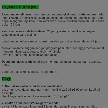
Layanan Purna jual:
Layanan pemeliharaan
dan pembaruan perangkat lunak
gratis seumur hidup
. dan jika Anda memiliki masalah dalam menggunakan perangkat lunak, Anda
dapat menghubungi kami, dan kami akan menyelesaikan masalah untuk Anda
dalam 24 jam
kami akan menjawab Anda
dalam 24 jam
jika Anda memiliki pertanyaan
tentang layar yang dipimpin,
panduan pemeliharaan dan solusi masalah yang disediakan dalam 48 jam.
Menyediakan pelanggan dengan program pemuatan, sehingga mereka dapat
menggunakannya segera setelah menginstal
layar led, tidak perlu melakukan debug lagi
Pelatihan teknis gratis
untuk cara menggunakan dan menangani perangkat
lunak.
Laporan pelacakan kepuasan pelanggan.
FAQ:
1. Kecuali model ini, apakah ada model lain?
ya, Untuk layar dalam ruangan kami memiliki p2.5 p3 p3.91 p4 p4.81 p5 p6
p7.62 p10
Untuk layar led outdoor kami memiliki p5 p6 p8 p10
2. apakah anda pabrik?
dan garansi Anda?
ya kami 7 tahun pabrik, garansi 2 tahun dan pemeliharaan seumur hidup