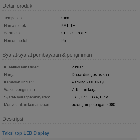
Detail produk
Tempat asal:
Cina
Nama merek:
KAILITE
Sertifikasi:
CE FCC ROHS
Nomor model:
P5
Syarat-syarat pembayaran & pengiriman
Kuantitas min Order:
2 buah
Harga:
Dapat dinegosiasikan
Kemasan rincian:
Packing kasus kayu
Waktu pengiriman:
7-15 hari kerja
Syarat-syarat pembayaran:
T / T, L / C, D / A, D / P,
Menyediakan kemampuan:
potongan-potongan 2000
Deskripsi
Taksi top LED Display