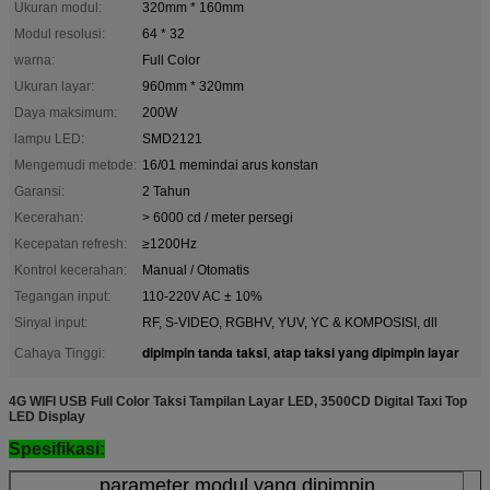
Ukuran modul:
320mm * 160mm
Modul resolusi:
64 * 32
warna:
Full Color
Ukuran layar:
960mm * 320mm
Daya maksimum:
200W
lampu LED:
SMD2121
Mengemudi metode:
16/01 memindai arus konstan
Garansi:
2 Tahun
Kecerahan:
> 6000 cd / meter persegi
Kecepatan refresh:
≥1200Hz
Kontrol kecerahan:
Manual / Otomatis
Tegangan input:
110-220V AC ± 10%
Sinyal input:
RF, S-VIDEO, RGBHV, YUV, YC & KOMPOSISI, dll
dipimpin tanda taksi
atap taksi yang dipimpin layar
Cahaya Tinggi:
,
4G WIFI USB Full Color Taksi Tampilan Layar LED, 3500CD Digital Taxi Top
LED Display
Spesifikasi:
parameter modul yang dipimpin