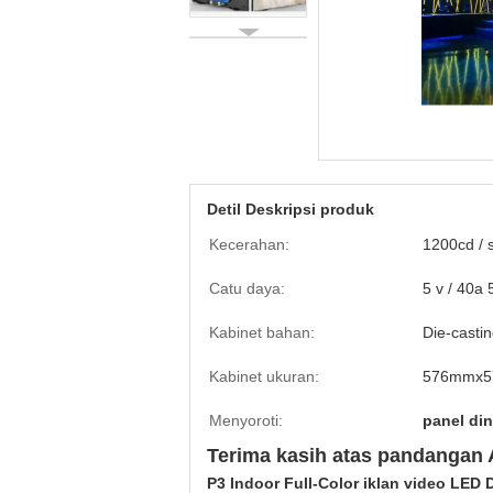
Detil Deskripsi produk
Kecerahan:
1200cd /
Catu daya:
5 v / 40a 
Kabinet bahan:
Die-castin
Kabinet ukuran:
576mmx
Menyoroti:
panel di
Terima kasih atas pandangan A
P3 Indoor Full-Color iklan video LED