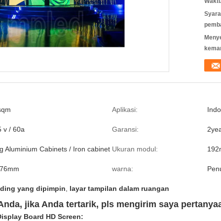
Waktu
Syara
pemb
Meny
kema
 sqm
Aplikasi:
Indo
5 v / 60a
Garansi:
2yea
g Aluminium Cabinets / Iron cabinet
Ukuran modul:
192
576mm
warna:
Pen
nding yang dipimpin
,
layar tampilan dalam ruangan
nda, jika Anda tertarik, pls mengirim saya pertanya
 Display Board HD Screen: