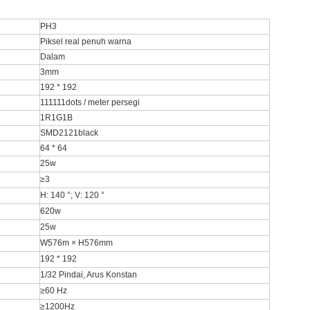
PH3
Piksel real penuh warna
Dalam
3mm
192 * 192
111111dots / meter persegi
1R1G1B
SMD2121black
64 * 64
25w
≥3
H: 140 °; V: 120 °
620w
25w
W576m × H576mm
192 * 192
1/32 Pindai, Arus Konstan
≥60 Hz
≥1200Hz