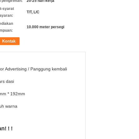
 pengiriman:
20-25 hari kerja
t-syarat
T/T, L/C
ayaran:
ediakan
10.000 meter persegi
mpuan:
Kontak
or Advertising / Panggung kembali
rs dasi
mm * 192mm
uh warna
an!
!
!