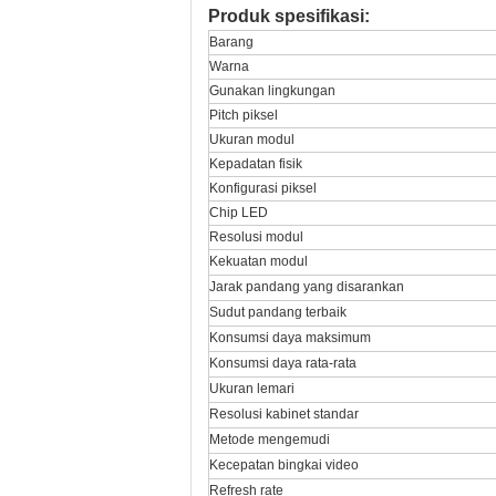
Produk spesifikasi:
Barang
Warna
Gunakan lingkungan
Pitch piksel
Ukuran modul
Kepadatan fisik
Konfigurasi piksel
Chip LED
Resolusi modul
Kekuatan modul
Jarak pandang yang disarankan
Sudut pandang terbaik
Konsumsi daya maksimum
Konsumsi daya rata-rata
Ukuran lemari
Resolusi kabinet standar
Metode mengemudi
Kecepatan bingkai video
Refresh rate