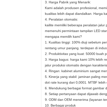
3. Harga Pabrik yang Menarik:
Kami adalah produsen profesional, memili
kualitas lebih dapat diandalkan. Harga ka
4. Peralatan otomatis:
kailite memiliki beberapa peralatan jal
memenuhi permintaan tampilan LED standa
mengapa memilih kami?
1. Kualitas tinggi: 100% diuji sebelum 
rentang umur panjang. terdepan di indust
2. Produktivitas yang kuat: 50000 buah p
3. Harga bagus: harga kami 10% lebih r
jalur produksi otomatis dengan karakter
4. Ringan: kabinet aluminium sangat m
5. Kinerja yang stabil: jaminan paling 
dot rate kurang dari 0,0001. MTBF lebih 
6. Mendukung berbagai format gambar dan
8. Setiap pertanyaan dapat dijawab den
9. ODM dan OEM menerima (layanan ter
10. Berbagai produk