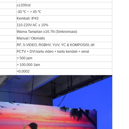
≥1200cd
-30 ℃ ~ + 45 ℃
Kembali: IP43
110-220V AC ± 10%
Warna Tampilan ≥16.7N (Sinkronisasi)
Manual / Otomatis
RF, S-VIDEO, RGBHV, YUV, YC & KOMPOSISI, dll
PCTV + DVI kartu video + kartu kendali + serat
> 500 jam
> 100.000 Jam
<0.0002