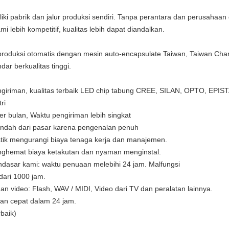
ki pabrik dan jalur produksi sendiri. Tanpa perantara dan perusahaan 
mi lebih kompetitif, kualitas lebih dapat diandalkan.
ur produksi otomatis dengan mesin auto-encapsulate Taiwan, Taiwan Ch
r berkualitas tinggi.
pengiriman, kualitas terbaik LED chip tabung CREE, SILAN, OPTO, EPI
ri
er bulan, Waktu pengiriman lebih singkat
endah dari pasar karena pengenalan penuh
istik mengurangi biaya tenaga kerja dan manajemen.
enghemat biaya ketakutan dan nyaman menginstal.
mendasar kami: waktu penuaan melebihi 24 jam. Malfungsi
dari 1000 jam.
 video: Flash, WAV / MIDI, Video dari TV dan peralatan lainnya.
gan cepat dalam 24 jam.
baik)