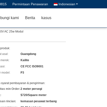
8815
Permintaan Penawaran
Indonesian
bungi kami
Berita
kasus
220V AC 25w Modul
 produk:
t asal:
Guangdong
merek:
Kailite
kasi:
CE FCC ISO9001
 model:
P3
t-syarat pembayaran & pengiriman:
itas min Order:
2 meter persegi
:
$720/Square meter
an rincian:
kemasan pesawat terbang