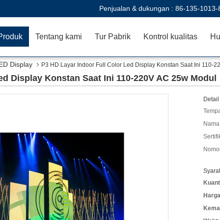
Penjualan & dukungan :
86-135-1013-
Produk
Tentang kami
Tur Pabrik
Kontrol kualitas
Hu
ED Display
P3 HD Layar Indoor Full Color Led Display Konstan Saat Ini 110-
Led Display Konstan Saat Ini 110-220V AC 25w Modul
Detail
Tempa
Nama 
Sertifi
Nomor
Syara
Kuant
Harga
Kemas