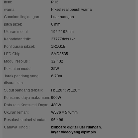
Item:
PH6
warna:
Piksel real penuh warna
Gunakan lingkungan:
Luar ruangan
pitch pixel:
6 mm
Ukuran modul:
192 * 192mm
Kepadatan fisik:
27777dots / ㎡
Konfigurasi piksel:
1R1G1B
LED Chip:
SMD3535
Modul resolusi:
32 * 32
Kekuatan modul:
35W
Jarak pandang yang
6-70m
disarankan:
Sudut pandang terbaik:
H: 120 °; V: 120 °
Konsumsi daya maksimum:
900W
Rata-rata Konsumsi Daya:
480W
Ukuran lemari:
W576 × 576mm
Resolusi kabinet standar:
96 * 96
billboard digital luar ruangan
Cahaya Tinggi:
,
layar video yang dipimpin