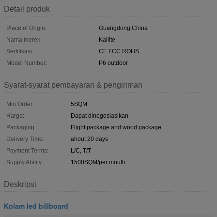
Detail produk
Place of Origin:
Guangdong,China
Nama merek:
Kailite
Sertifikasi:
CE FCC ROHS
Model Number:
P6 outdoor
Syarat-syarat pembayaran & pengiriman
Min Order:
5SQM
Harga:
Dapat dinegosiasikan
Packaging:
Flight package and wood package
Delivery Time:
ahout 20 days
Payment Terms:
L/C, T/T
Supply Ability:
1500SQM/per mouth
Deskripsi
Kolam led billboard