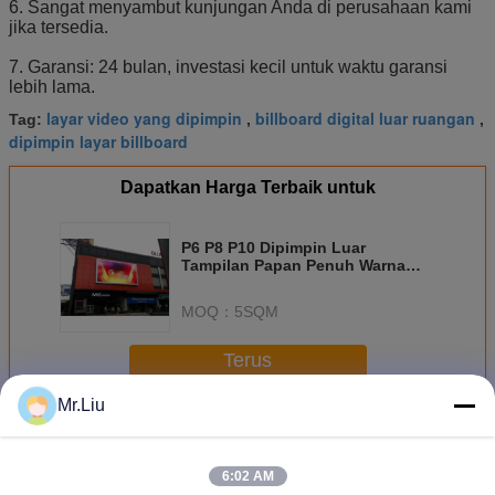
6. Sangat menyambut kunjungan Anda di perusahaan kami
jika tersedia.
7. Garansi: 24 bulan, investasi kecil untuk waktu garansi
lebih lama.
layar video yang dipimpin
billboard digital luar ruangan
Tag:
,
,
dipimpin layar billboard
Dapatkan Harga Terbaik untuk
P6 P8 P10 Dipimpin Luar
Tampilan Papan Penuh Warna
1R1G1B SMD3535 LED Chip 35w
MOQ：
5SQM
Terus
Mr.Liu
Kolam led billboard
Lebih
6:02 AM