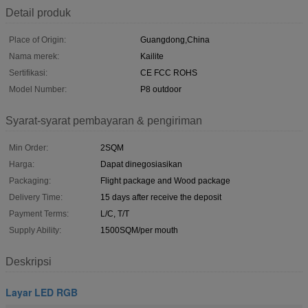
Detail produk
Place of Origin:
Guangdong,China
Nama merek:
Kailite
Sertifikasi:
CE FCC ROHS
Model Number:
P8 outdoor
Syarat-syarat pembayaran & pengiriman
Min Order:
2SQM
Harga:
Dapat dinegosiasikan
Packaging:
Flight package and Wood package
Delivery Time:
15 days after receive the deposit
Payment Terms:
L/C, T/T
Supply Ability:
1500SQM/per mouth
Deskripsi
Layar LED RGB