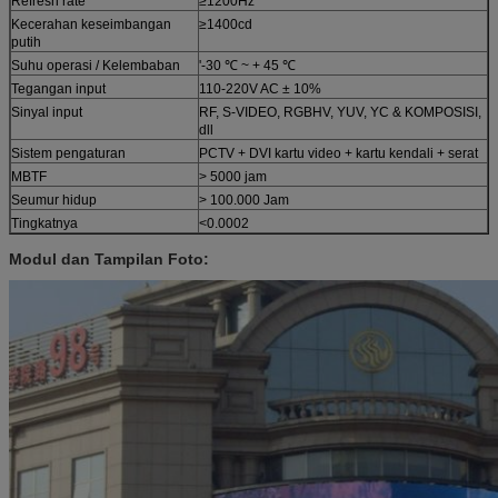
Refresh rate
≥1200Hz
Kecerahan keseimbangan
≥1400cd
putih
Suhu operasi / Kelembaban
'-30 ℃ ~ + 45 ℃
Tegangan input
110-220V AC ± 10%
Sinyal input
RF, S-VIDEO, RGBHV, YUV, YC & KOMPOSISI,
dll
Sistem pengaturan
PCTV + DVI kartu video + kartu kendali + serat
MBTF
> 5000 jam
Seumur hidup
> 100.000 Jam
Tingkatnya
<0.0002
Modul dan Tampilan Foto: