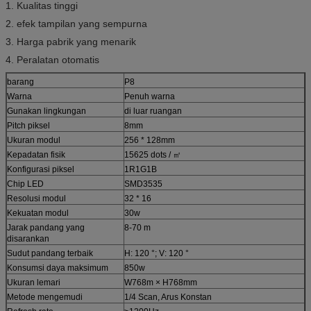
1. Kualitas tinggi
2. efek tampilan yang sempurna
3. Harga pabrik yang menarik
4. Peralatan otomatis
barang
P8
Warna
Penuh warna
Gunakan lingkungan
di luar ruangan
Pitch piksel
8mm
Ukuran modul
256 * 128mm
Kepadatan fisik
15625 dots / ㎡
Konfigurasi piksel
1R1G1B
Chip LED
SMD3535
Resolusi modul
32 * 16
Kekuatan modul
30w
Jarak pandang yang
8-70 m
disarankan
Sudut pandang terbaik
H: 120 °; V: 120 °
Konsumsi daya maksimum
850w
Ukuran lemari
W768m × H768mm
Metode mengemudi
1/4 Scan, Arus Konstan