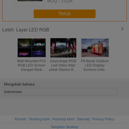
MOQ：
2SQM
Terus
Layar LED RGB
Lebih
Wall Mounted P10
Daya tinggi RGB
P8 Besar Outdoor
Acara Ol
RGB LED Screen
Led Video Wall
LED Display
Layar St
Dengan Real
untuk Stasiun Bus
Screens Untuk
LED 6.
Pixel 10000 Dots /
160 * 160mm
Iklan
Tampi
㎡ 320 * 160mm
1R1G1B 40000
Parameter 
Dots / ㎡
SM
Mengubah bahasa
Indonesian
Rumah
|
Tentang kami
|
Hubungi kami
|
Sitemap
|
Privacy Policy
Tampilan desktop