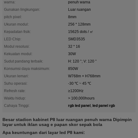
warna:
penuh warna
Gunakan lingkungan:
Luar ruangan
pitch pixel:
8mm
Ukuran modul:
256 * 128mm
Kepadatan fisik:
15625 dots / ㎡
LED Chip:
SMD3535
Modul resolusi:
32 * 16
Kekuatan modul:
30W
Sudut pandang terbaik:
H: 120 °; V: 120 °
Konsumsi daya maksimum:
850W
Ukuran lemari:
W768m × H768mm
Suhu operasi:
-30 ℃ ~ 45 ℃
Refresh rate:
≥1200Hz
Waktu hidup:
> 100,000hours
rgb led panel
led panel rgb
Cahaya Tinggi:
,
Besar stadion kabinet P8 luar ruangan penuh warna Dipimpin
layar untuk iklan usag
e
papan skor sepak bola
Apa keuntungan dari layar led P8 kami: