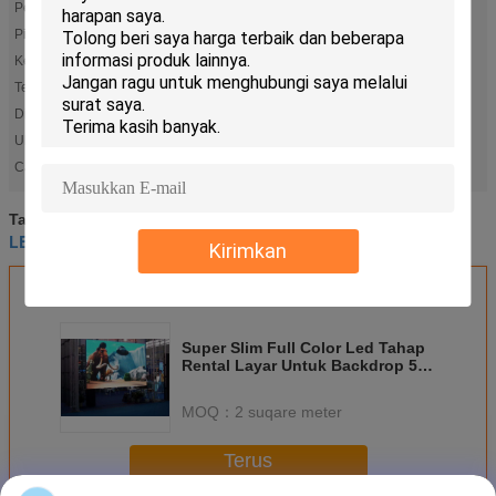
Penggunaan:
dalam
Piksel:
3.91mm
Kecerahan:
>1300nit, @Warna Putih
Tegangan Masukan:
AC110~220V±10%, 50~60Hz
Dimensi layar:
500*500/1000mm
Ukuran modul:
250*250mm
LED layar Penyewaan
led video panels
Cahaya Tinggi:
,
sewa layar dipimpin
panel video yang dipimpin
Tag:
,
,
LED layar Penyewaan
Kirimkan
Dapatkan Harga Terbaik untuk
Super Slim Full Color Led Tahap
Rental Layar Untuk Backdrop 500
* 500mm Ukuran Kabinet
MOQ：
2 suqare meter
Terus